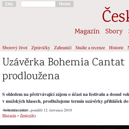
Hledat
ENG
Čes
Magazín
Sbory
Sborový život
•
Zprávičky
•
Zahraničí
•
Studie a recenze
•
Historie
•
Uzávěrka Bohemia Cantat
prodloužena
S ohledem na přetrvávající zájem o účast na festivalu a dosud vo
v mužských hlasech, prodlužujeme termín uzávěrky přihlášek do 
-bohemiacantat-
, pondělí 12. července 2010
Magazín
>
Zprávičky