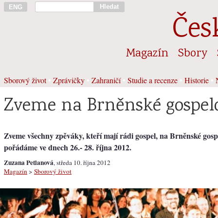
Hledat
ENG
Čes
Magazín
Sbory
Sborový život
•
Zprávičky
•
Zahraničí
•
Studie a recenze
•
Historie
•
Zveme na Brněnské gospel
Zveme všechny zpěváky, kteří mají rádi gospel, na Brněnské gosp
pořádáme ve dnech 26.- 28. října 2012.
Zuzana Petlanová
, středa 10. října 2012
Magazín
>
Sborový život