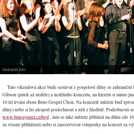
ilustrační foto
Tato víkendová akce bude sestávat z gospelové dílny se zahraniční
Gibson (pátek až neděle) a nedělního koncertu, na kterém si mimo ji
10 let trvání sboru Brno Gospel Choir. Na koncertě můžete buď zpívat
dílny) nebo si ho alespoň poslechnout a užít z hlediště. Podrobnosti 
www.brnogospel.cz/bgd
, tam se také můžete přihlásit na dílnu (do 1
za včasné přihlášení) nebo si zarezervovat vstupenky na koncert za v