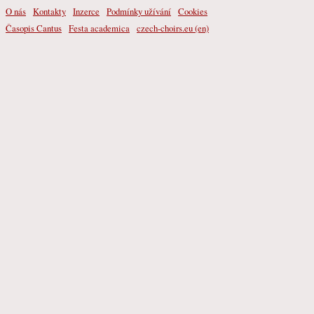
O nás
Kontakty
Inzerce
Podmínky užívání
Cookies
Časopis Cantus
Festa academica
czech-choirs.eu (en)