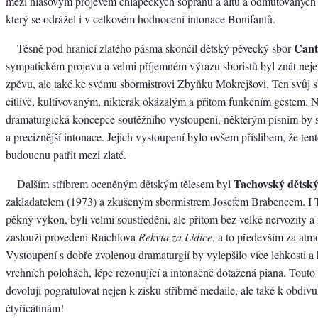
mezi hlasovým projevem chlapeckých sopránů a altů a odmutovaných 
který se odrážel i v celkovém hodnocení intonace Bonifantů.
Cant
Těsně pod hranicí zlatého pásma skončil dětský pěvecký sbor
sympatickém projevu a velmi příjemném výrazu sboristů byl znát neje
zpěvu, ale také ke svému sbormistrovi Zbyňku Mokrejšovi. Ten svůj s
citlivě, kultivovaným, nikterak okázalým a přitom funkčním gestem. N
dramaturgická koncepce soutěžního vystoupení, některým písním by sl
a preciznější intonace. Jejich vystoupení bylo ovšem příslibem, že ten
budoucnu patřit mezi zlaté.
Tachovský dětský
Dalším stříbrem oceněným dětským tělesem byl
zakladatelem (1973) a zkušeným sbormistrem Josefem Brabencem. I T
pěkný výkon, byli velmi soustředěni, ale přitom bez velké nervozity a
zaslouží provedení Raichlova
Rekvia za Lidice
, a to především za atm
Vystoupení s dobře zvolenou dramaturgií by vylepšilo více lehkosti a
vrchních polohách, lépe rezonující a intonačně dotažená piana. Touto 
dovoluji pogratulovat nejen k zisku stříbrné medaile, ale také k ob
čtyřicátinám!