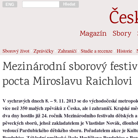
Hledat
ENG
Čes
Magazín
Sbory
Sborový život
•
Zprávičky
•
Zahraničí
•
Studie a recenze
•
Historie
•
Mezinárodní sborový festiv
pocta Miroslavu Raichlovi
V sychravých dnech 8. – 9. 11. 2013 se do východočeské metropol
více než 350 malých zpěváků z Česka, ale i zahraničí. Krajské měst
dva dny hostilo již 24. ročník Mezinárodního festivalu dětských 
pěveckých sborů, jehož zakladatelem je Vlastislav Novák, dlouho
vedoucí Pardubického dětského sboru. Pořadatelem akce je Kult
Pardubice, Základní umělecká škola Havlíčkova Pardubice a Pa