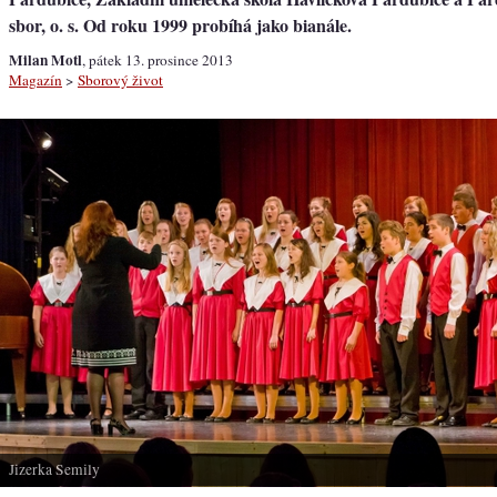
sbor, o. s. Od roku 1999 probíhá jako bianále.
Milan Motl
, pátek 13. prosince 2013
Magazín
>
Sborový život
Jizerka Semily