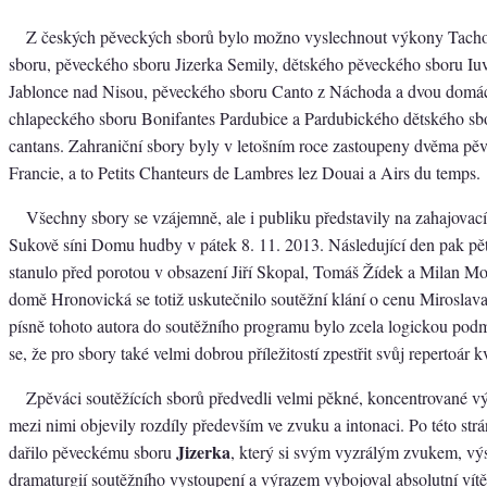
Z českých pěveckých sborů bylo možno vyslechnout výkony Tach
sboru, pěveckého sboru Jizerka Semily, dětského pěveckého sboru Iuv
Jablonce nad Nisou, pěveckého sboru Canto z Náchoda a dvou domác
chlapeckého sboru Bonifantes Pardubice a Pardubického dětského sb
cantans. Zahraniční sbory byly v letošním roce zastoupeny dvěma pě
Francie, a to Petits Chanteurs de Lambres lez Douai a Airs du temps.
Všechny sbory se vzájemně, ale i publiku představily na zahajovac
Sukově síni Domu hudby v pátek 8. 11. 2013. Následující den pak pě
stanulo před porotou v obsazení Jiří Skopal, Tomáš Žídek a Milan Mo
domě Hronovická se totiž uskutečnilo soutěžní klání o cenu Miroslava
písně tohoto autora do soutěžního programu bylo zcela logickou p
se, že pro sbory také velmi dobrou příležitostí zpestřit svůj repertoár k
Zpěváci soutěžících sborů předvedli velmi pěkné, koncentrované vý
mezi nimi objevily rozdíly především ve zvuku a intonaci. Po této strá
Jizerka
dařilo pěveckému sboru
, který si svým vyzrálým zvukem, vý
dramaturgií soutěžního vystoupení a výrazem vybojoval absolutní vít