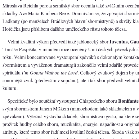
Miroslava Reichla porota semilský sbor ocenila také zvláštním oceněn
skladby Ave Maria Kimbera Bexe. Domnívám se, že zpívající sbormi
Ladkany (po manželech Brádlových hlavní sbormistryně) a skvělý klaví
Hořčička jsou příslibem dalšího uměleckého růstu tohoto tělesa.
Iuventus, Gau
Velmi kvalitní výkon předvedl také jablonecký sbor
Tomáše Pospíšila, v minulém roce oceněný Unií českých pěveckých s
roku. Velmi koncentrované vystoupení zpěváků s dokonalým kontak
sbormistrem a vyváženou dramaturgií zakončilo velmi zdařilé proved
spirituálu
I´m Gonna Wait on the Lord
. Celkový zvukový dojem by um
sonornější zvuk (především v sopránu), ale i tak sbor předvedl velmi
kulturu.
Bonifante
Specifické bylo soutěžní vystoupení Chlapeckého sboru
svým sbormistrem Janem Míškem (mimochodem také skladatelem a 
zpěvákem). Výtečná výstavba skladeb, sbormistrovo gesto, na které se
prožitek hudby celého sboru, muzikalita, energie, nápaditost a originali
atributy, které tento sbor řadí mezi kvalitní česká tělesa. Škoda však