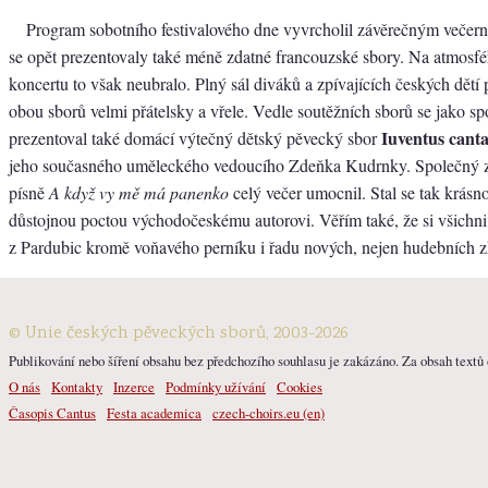
Program sobotního festivalového dne vyvrcholil závěrečným večer
se opět prezentovaly také méně zdatné francouzské sbory. Na atmosféř
koncertu to však neubralo. Plný sál diváků a zpívajících českých dětí 
obou sborů velmi přátelsky a vřele. Vedle soutěžních sborů se jako sp
Iuventus cant
prezentoval také domácí výtečný dětský pěvecký sbor
jeho současného uměleckého vedoucího Zdeňka Kudrnky. Společný 
písně
A když vy mě má panenko
celý večer umocnil. Stal se tak krásn
důstojnou poctou východočeskému autorovi. Věřím také, že si všichni
z Pardubic kromě voňavého perníku i řadu nových, nejen hudebních z
© Unie českých pěveckých sborů, 2003-2026
Publikování nebo šíření obsahu bez předchozího souhlasu je zakázáno. Za obsah textů o
O nás
Kontakty
Inzerce
Podmínky užívání
Cookies
Časopis Cantus
Festa academica
czech-choirs.eu (en)