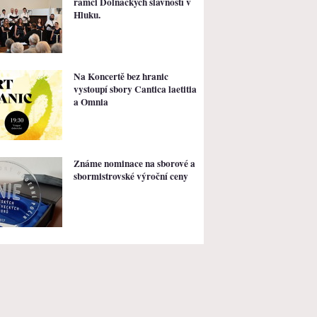
rámci Dolňáckých slavností v
Hluku.
Na Koncertě bez hranic
vystoupí sbory Cantica laetitia
a Omnia
Známe nominace na sborové a
sbormistrovské výroční ceny