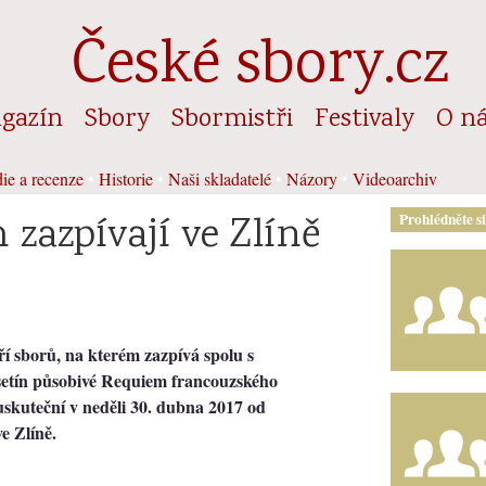
České sbory.cz
gazín
Sbory
Sbormistři
Festivaly
O n
ie a recenze
•
Historie
•
Naši skladatelé
•
Názory
•
Videoarchiv
zazpívají ve Zlíně
Prohlédněte s
ří sborů, na kterém zazpívá spolu s
etín působivé Requiem francouzského
uskuteční v neděli 30. dubna 2017 od
e Zlíně.