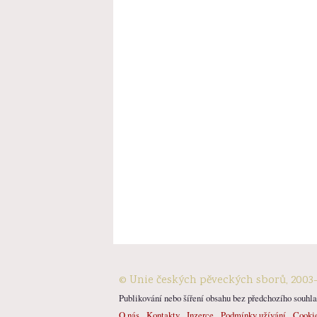
© Unie českých pěveckých sborů, 2003
Publikování nebo šíření obsahu bez předchozího souhlas
O nás
Kontakty
Inzerce
Podmínky užívání
Cooki