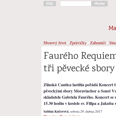
Hledat
ENG
Ma
Sborový život
•
Zprávičky
•
Zahraničí
•
Stud
Faurého Requiem 
tři pěvecké sbory
Zlínská Cantica laetitia pořádá Koncert t
pěveckými sbory Moraviachor a Sonet Vs
skladatele Gabriela Faurého. Koncert se 
15.30 hodin v kostele sv. Filipa a Jakuba v
Sabina Kučerová
, sobota 29. dubna 2017
Magazín
>
Sborový život