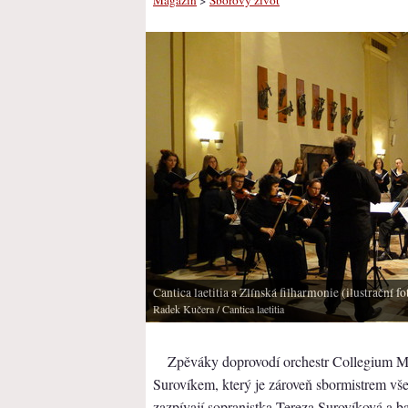
Cantica laetitia a Zlínská filharmonie (ilustrační fo
Radek Kučera
/ Cantica laetitia
Zpěváky doprovodí orchestr Collegium Mu
Surovíkem, který je zároveň sbormistrem vše
zazpívají sopranistka Tereza Surovíková a 