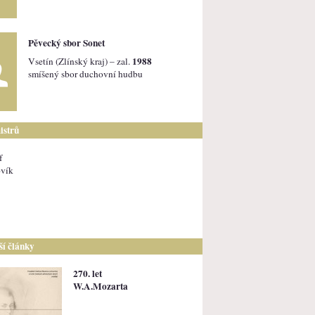
Pěvecký sbor Sonet
1988
Vsetín (Zlínský kraj) – zal.
smíšený sbor duchovní hudbu
istrů
f
ovík
lší články
270. let
W.A.Mozarta