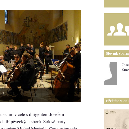
Slovník sborm
Jose
Sur
to)
Přečtěte si da
sicum v čele s dirigentem Josefem
ch tří pěveckých sborů. Sólové party
barytonista Michal Marhold. Cena vstupenky