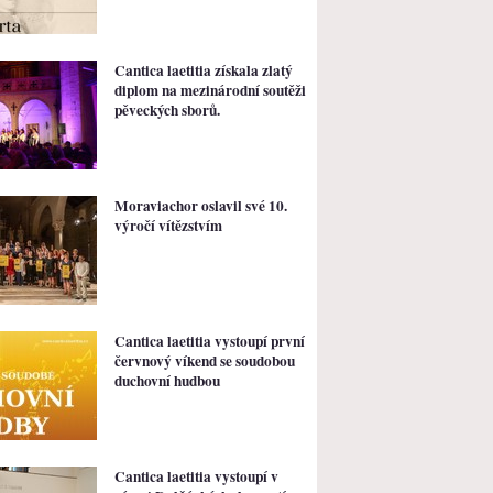
Cantica laetitia získala zlatý
diplom na mezinárodní soutěži
pěveckých sborů.
Moraviachor oslavil své 10.
výročí vítězstvím
Cantica laetitia vystoupí první
červnový víkend se soudobou
duchovní hudbou
Cantica laetitia vystoupí v