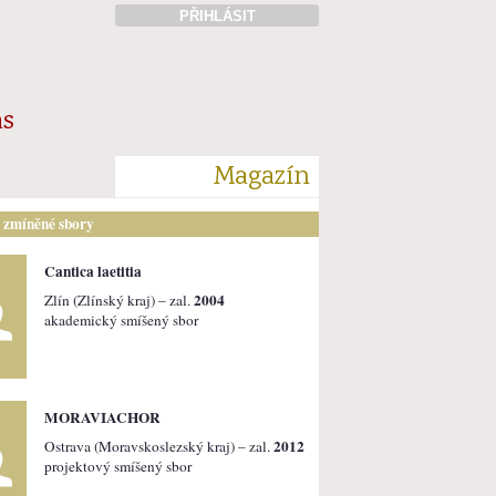
PŘIHLÁSIT
ás
Magazín
i zmíněné sbory
Cantica laetitia
2004
Zlín (Zlínský kraj) – zal.
akademický smíšený sbor
MORAVIACHOR
2012
Ostrava (Moravskoslezský kraj) – zal.
projektový smíšený sbor