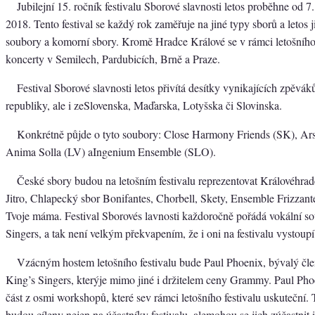
Jubilejní 15. ročník festivalu Sborové slavnosti letos proběhne od 7
2018. Tento festival se každý rok zaměřuje na jiné typy sborů a letos j
soubory a komorní sbory. Kromě Hradce Králové se v rámci letošního
koncerty v Semilech, Pardubicích, Brně a Praze.
Festival Sborové slavnosti letos přivítá desítky vynikajících zpěvá
republiky, ale i zeSlovenska, Maďarska, Lotyšska či Slovinska.
Konkrétně půjde o tyto soubory: Close Harmony Friends (SK), Ar
Anima Solla (LV) aIngenium Ensemble (SLO).
České sbory budou na letošním festivalu reprezentovat Královéhra
Jitro, Chlapecký sbor Bonifantes, Chorbell, Skety, Ensemble Frizzant
Tvoje máma. Festival Sborovés lavnosti každoročně pořádá vokální 
Singers, a tak není velkým překvapením, že i oni na festivalu vystoupí
Vzácným hostem letošního festivalu bude Paul Phoenix, bývalý čl
King’s Singers, kterýje mimo jiné i držitelem ceny Grammy. Paul Ph
část z osmi workshopů, které sev rámci letošního festivalu uskuteční
budou cíleny nejen na účastníky festivalu, alemohou se jich zúčastnit 