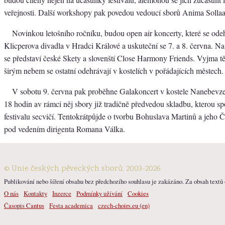
veřejnosti. Další workshopy pak povedou vedoucí sborů Anima Solla
Novinkou letošního ročníku, budou open air koncerty, které se odehr
Klicperova divadla v Hradci Králové a uskuteční se 7. a 8. června. Na
se představí české Skety a slovenští Close Harmony Friends. Vyjma t
širým nebem se ostatní odehrávají v kostelích v pořádajících městech.
V sobotu 9. června pak proběhne Galakoncert v kostele Nanebevz
18 hodin av rámci něj sbory již tradičně předvedou skladbu, kterou s
festivalu secvičí. Tentokrátpůjde o tvorbu Bohuslava Martinů a jeho Č
pod vedením dirigenta Romana Válka.
© Unie českých pěveckých sborů, 2003-2026
Publikování nebo šíření obsahu bez předchozího souhlasu je zakázáno. Za obsah textů o
O nás
Kontakty
Inzerce
Podmínky užívání
Cookies
Časopis Cantus
Festa academica
czech-choirs.eu (en)