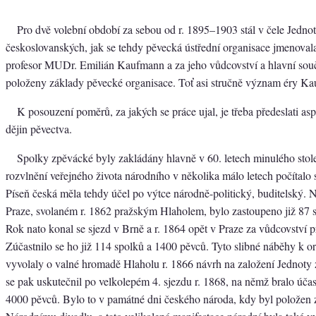
Pro dvě volební období za sebou od r. 1895–1903 stál v čele Jedno
českoslovanských, jak se tehdy pěvecká ústřední organisace jmenovala,
profesor MUDr. Emilián Kaufmann a za jeho vůdcovství a hlavní souč
položeny základy pěvecké organisace. Toť asi stručně význam éry K
K posouzení poměrů, za jakých se práce ujal, je třeba předeslati as
dějin pěvectva.
Spolky zpěvácké byly zakládány hlavně v 60. letech minulého stole
rozvlnění veřejného života národního v několika málo letech počítalo se
Píseň česká měla tehdy účel po výtce národně-politický, buditelský. N
Praze, svolaném r. 1862 pražským Hlaholem, bylo zastoupeno již 87 s
Rok nato konal se sjezd v Brně a r. 1864 opět v Praze za vůdcovství 
Zúčastnilo se ho již 114 spolků a 1400 pěvců. Tyto slibné náběhy k o
vyvolaly o valné hromadě Hlaholu r. 1866 návrh na založení Jednoty 
se pak uskutečnil po velkolepém 4. sjezdu r. 1868, na němž bralo úča
4000 pěvců. Bylo to v památné dni českého národa, kdy byl položen