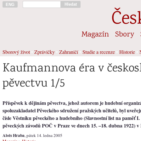
Hledat
ENG
Čes
Magazín
Sbory
Sborový život
•
Zprávičky
•
Zahraničí
•
Studie a recenze
•
Historie
•
Kaufmannova éra v česko
pěvectvu 1/5
Příspěvek k dějinám pěvectva, jehož autorem je hudební organiz
spoluzakladatel Pěveckého sdružení pražských učitelů, byl uveřej
čísle Věstníku pěveckého a hudebního (Slavnostní list na paměť I
pěveckých závodů POČ v Praze ve dnech 15. –18. dubna 1922) v 
Alois Hraba
, pátek 14. ledna 2005
Magazín
>
Historie