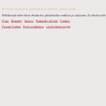
© Unie českých pěveckých sborů, 2003-2026
Publikování nebo šíření obsahu bez předchozího souhlasu je zakázáno. Za obsah textů o
O nás
Kontakty
Inzerce
Podmínky užívání
Cookies
Časopis Cantus
Festa academica
czech-choirs.eu (en)