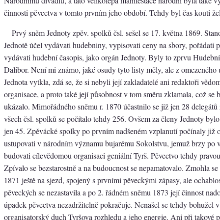
Národnímu divadlu, a tato velikolepá manifestace národní byla také 
činnosti pěvectva v tomto prvním jeho období. Tehdy byl čas kouti že
Prvý sněm Jednoty zpěv. spolků čsl. sešel se 17. května 1869. Sta
Jednotě účel vydávati hudebniny, vypisovati ceny na sbory, pořádati 
vydávati hudební časopis, jako orgán Jednoty. Byly to zprvu Hudební 
Dalibor. Není mi známo, jaké osudy tyto listy měly, ale z omezeného ú
Jednota vytkla, zdá se, že si nebyli její zakladatelé ani redaktoři věd
organisace, a proto také její působnost v tom směru zklamala, což se 
ukázalo. Mimořádného sněmu r. 1870 účastnilo se již jen 28 delegátů 
všech čsl. spolků se počítalo tehdy 256. Ovšem za členy Jednoty bylo
jen 45. Zpěvácké spolky po prvním nadšeném vzplanutí počínaly již 
ustupovati v národním významu bujarému Sokolstvu, jemuž brzy po 
budovati cílevědomou organisaci geniální Tyrš. Pěvectvo tehdy pravou 
Zpívalo se bezstarostně a na budoucnost se nepamatovalo. Zmohla se s
1871 ještě na sjezd, spojený s prvními pěveckými zápasy, ale ochablo
pěveckých se nezastavila a po 2. řádném sněmu 1873 její činnost nad
úpadek pěvectva nezadržitelně pokračuje. Nenašel se tehdy bohužel v
organisatorský duch Tyršova rozhledu a jeho energie. Ani při takové př