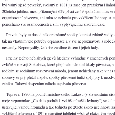
byl valný sjezd pěvecký, svolaný r. 1881 již zase jen pražským Hlaho
20letého jubilea, mezi přítomnými 629 pěvci ze 49 spolků ani hlas se
organisování pěvectva, ani ruka se nehnula pro vzkříšení Jednoty. A t
ponecháno své osamocenosti a z ní vyplývajícímu živoření dále.
Pravda, byly tu dosud některé zdatné spolky, které si zdárně vedly, a
tak na vlastním těle potřeby organisace a v své neprozíravosti a sobeck
nestaraly. Nepomyslily, že krise zasáhne časem i jejich řady.
Příčiny těchto neblahých zjevů hledány výhradně v změněných po
zvláště v rozvoji Sokolstva, které přejímalo národní úkoly pěvectva, v 
rodícím se sociálním rozvrstvení národa, jenom nehledány také v nás
sborový se prý přežil a zpěv. spolky přirozeně tudíž spějí prý k neod
zániku. Taková desperátní nálada uspávala pěvectvo.
Teprve r. 1890 na podnět smíchovského Lukesu (v slavnostním čísle 
moje vzpomínka: „Co dalo podnět k vzkříšení zašlé Jednoty“) svolal 
ustavující valnou hromadu a tak Jednota po 20leté skoro nečinnosti zas
vzkříšení oslaveno r. 1891 o památné jubilejní výstavě okázalým sjez