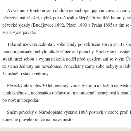
Avšak ani v tomto novém období nepochopili její vůdcové, v čem v
pěvectva má záležet, nýbrž pokračovali v šlépějích zaniklé Jednoty, s
pěvecké sjezdy (Budějovice 1892, Plzeň 1893 a Praha 1895) a tím se 
zcela vyčerpávala.
Také sdružovala Jednota v sobě tehdy po vzkříšení zprvu jen 32 sp
práci organisační nebylo nikde vůbec ani potuchy. Spolky se navzáj
styků mezi sebou a vyjma několik neděl před sjezdem ani se svým Ú
existenci Jednoty ani nevědouce. Ponechány samy sobě nebyly si dobř
žalostného stavu vědomy.
Pěvecký úhor přes 30 let neoraný, zarostlý trním a hložím neuvědom
neukázněnosti, nedostatku obětavosti, malomocné lhostejnosti k osud
po novém hospodáři.
Sněm pěvecký o Národopisné výstavě 1895 postavil v osobě prof
konečně pravého muže na pravé místo.