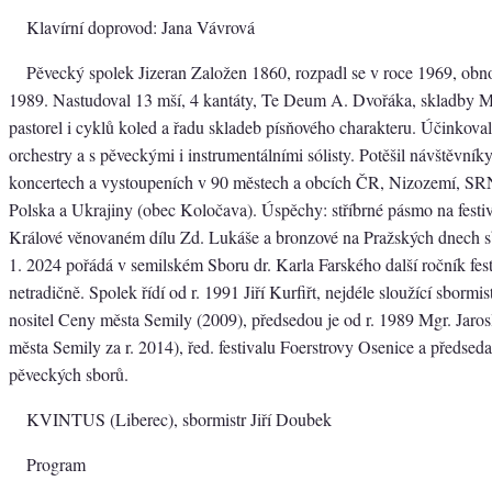
Klavírní doprovod: Jana Vávrová
Pěvecký spolek Jizeran Založen 1860, rozpadl se v roce 1969, obno
1989. Nastudoval 13 mší, 4 kantáty, Te Deum A. Dvořáka, skladby M
pastorel i cyklů koled a řadu skladeb písňového charakteru. Účinkova
orchestry a s pěveckými i instrumentálními sólisty. Potěšil návštěvní
koncertech a vystoupeních v 90 městech a obcích ČR, Nizozemí, SRN,
Polska a Ukrajiny (obec Koločava). Úspěchy: stříbrné pásmo na festi
Králové věnovaném dílu Zd. Lukáše a bronzové na Pražských dnech s
1. 2024 pořádá v semilském Sboru dr. Karla Farského další ročník fes
netradičně. Spolek řídí od r. 1991 Jiří Kurfiřt, nejdéle sloužící sbormist
nositel Ceny města Semily (2009), předsedou je od r. 1989 Mgr. Jaro
města Semily za r. 2014), řed. festivalu Foerstrovy Osenice a předsed
pěveckých sborů.
KVINTUS (Liberec), sbormistr Jiří Doubek
Program