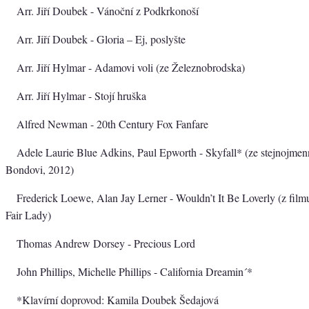
Arr. Jiří Doubek - Vánoční z Podkrkonoší
Arr. Jiří Doubek - Gloria – Ej, poslyšte
Arr. Jiří Hylmar - Adamovi voli (ze Železnobrodska)
Arr. Jiří Hylmar - Stojí hruška
Alfred Newman - 20th Century Fox Fanfare
Adele Laurie Blue Adkins, Paul Epworth - Skyfall* (ze stejnojmen
Bondovi, 2012)
Frederick Loewe, Alan Jay Lerner - Wouldn’t It Be Loverly (z fil
Fair Lady)
Thomas Andrew Dorsey - Precious Lord
John Phillips, Michelle Phillips - California Dreamin´*
*Klavírní doprovod: Kamila Doubek Šedajová