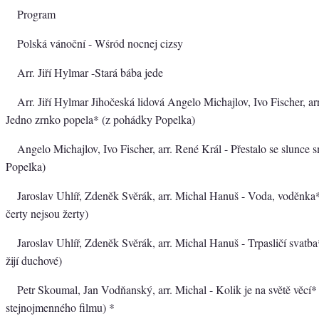
Program
Polská vánoční - Wśród nocnej cizsy
Arr. Jiří Hylmar -Stará bába jede
Arr. Jiří Hylmar Jihočeská lidová Angelo Michajlov, Ivo Fischer, ar
Jedno zrnko popela* (z pohádky Popelka)
Angelo Michajlov, Ivo Fischer, arr. René Král - Přestalo se slunce
Popelka)
Jaroslav Uhlíř, Zdeněk Svěrák, arr. Michal Hanuš - Voda, voděnka
čerty nejsou žerty)
Jaroslav Uhlíř, Zdeněk Svěrák, arr. Michal Hanuš - Trpasličí svatb
žijí duchové)
Petr Skoumal, Jan Vodňanský, arr. Michal - Kolik je na světě věcí*
stejnojmenného filmu) *