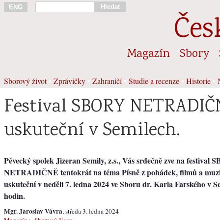
Hledat
ENG
Čes
Magazín
Sbory
Sborový život
•
Zprávičky
•
Zahraničí
•
Studie a recenze
•
Historie
•
Festival SBORY NETRADIČ
uskuteční v Semilech.
Pěvecký spolek Jizeran Semily, z.s., Vás srdečně zve na festival
NETRADIČNĚ tentokrát na téma Písně z pohádek, filmů a muziká
uskuteční v neděli 7. ledna 2024 ve Sboru dr. Karla Farského v S
hodin.
Mgr. Jaroslav Vávra
, středa 3. ledna 2024
Magazín
>
Sborový život