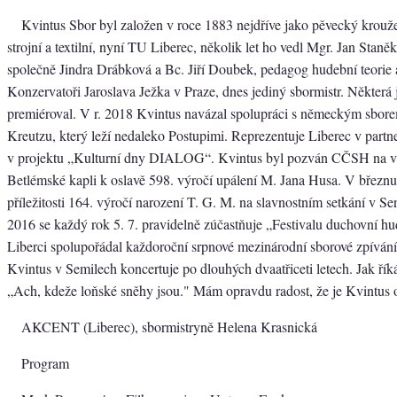
Kvintus Sbor byl založen v roce 1883 nejdříve jako pěvecký krouž
strojní a textilní, nyní TU Liberec, několik let ho vedl Mgr. Jan Staně
společně Jindra Drábková a Bc. Jiří Doubek, pedagog hudební teorie 
Konzervatoři Jaroslava Ježka v Praze, dnes jediný sbormistr. Některá 
premiéroval. V r. 2018 Kvintus navázal spolupráci s německým sbor
Kreutzu, který leží nedaleko Postupimi. Reprezentuje Liberec v par
v projektu „Kulturní dny DIALOG“. Kvintus byl pozván CČSH na v
Betlémské kapli k oslavě 598. výročí upálení M. Jana Husa. V březnu
příležitosti 164. výročí narození T. G. M. na slavnostním setkání v S
2016 se každý rok 5. 7. pravidelně zúčastňuje „Festivalu duchovní
Liberci spolupořádal každoroční srpnové mezinárodní sborové zpíván
Kvintus v Semilech koncertuje po dlouhých dvaatřiceti letech. Jak řík
„Ach, kdeže loňské sněhy jsou." Mám opravdu radost, že je Kvintus o
AKCENT (Liberec), sbormistryně Helena Krasnická
Program