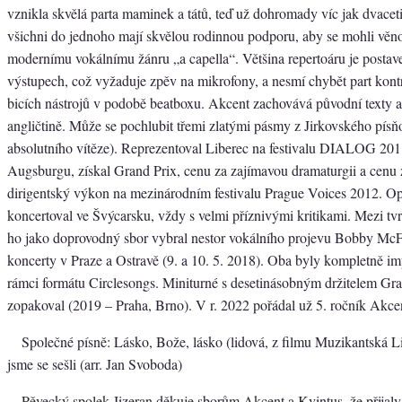
vznikla skvělá parta maminek a tátů, teď už dohromady víc jak dvaceti 
všichni do jednoho mají skvělou rodinnou podporu, aby se mohli věn
modernímu vokálnímu žánru „a capella“. Většina repertoáru je postav
výstupech, což vyžaduje zpěv na mikrofony, a nesmí chybět part kont
bicích nástrojů v podobě beatboxu. Akcent zachovává původní texty a
angličtině. Může se pochlubit třemi zlatými pásmy z Jirkovského písňo
absolutního vítěze). Reprezentoval Liberec na festivalu DIALOG 2
Augsburgu, získal Grand Prix, cenu za zajímavou dramaturgii a cenu 
dirigentský výkon na mezinárodním festivalu Prague Voices 2012. O
koncertoval ve Švýcarsku, vždy s velmi příznivými kritikami. Mezi tv
ho jako doprovodný sbor vybral nestor vokálního projevu Bobby McF
koncerty v Praze a Ostravě (9. a 10. 5. 2018). Oba byly kompletně i
rámci formátu Circlesongs. Miniturné s desetinásobným držitelem Gr
zopakoval (2019 – Praha, Brno). V r. 2022 pořádal už 5. ročník Akce
Společné písně: Lásko, Bože, lásko (lidová, z filmu Muzikantská 
jsme se sešli (arr. Jan Svoboda)
Pěvecký spolek Jizeran děkuje sborům Akcent a Kvintus, že přijaly