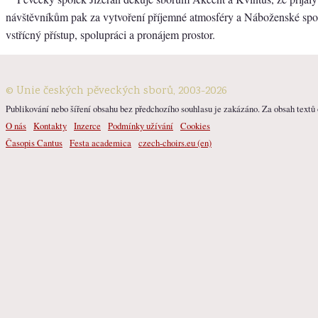
návštěvníkům pak za vytvoření příjemné atmosféry a Náboženské sp
vstřícný přístup, spolupráci a pronájem prostor.
© Unie českých pěveckých sborů, 2003-2026
Publikování nebo šíření obsahu bez předchozího souhlasu je zakázáno. Za obsah textů o
O nás
Kontakty
Inzerce
Podmínky užívání
Cookies
Časopis Cantus
Festa academica
czech-choirs.eu (en)