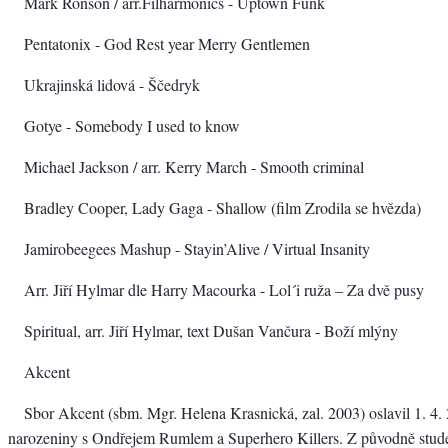
Mark Ronson / arr.Filharmonics - Uptown Funk
Pentatonix - God Rest year Merry Gentlemen
Ukrajinská lidová - Ščedryk
Gotye - Somebody I used to know
Michael Jackson / arr. Kerry March - Smooth criminal
Bradley Cooper, Lady Gaga - Shallow (film Zrodila se hvězda)
Jamirobeegees Mashup - Stayin’Alive / Virtual Insanity
Arr. Jiří Hylmar dle Harry Macourka - Lol´i ruža – Za dvě pusy
Spiritual, arr. Jiří Hylmar, text Dušan Vančura - Boží mlýny
Akcent
Sbor Akcent (sbm. Mgr. Helena Krasnická, zal. 2003) oslavil 1. 4.
narozeniny s Ondřejem Rumlem a Superhero Killers. Z původně stude