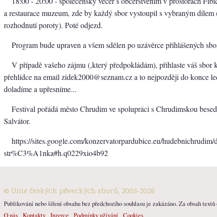
18:00 - 20:00 - společenský večer s občerstvením v prostorách Fibic
a restaurace muzeum, zde by každý sbor vystoupil s vybraným dílem 
rozhodnutí poroty). Poté odjezd.
Program bude upraven a všem sdělen po uzávěrce přihlášených sbo
V případě vašeho zájmu (,který předpokládám), přihlaste váš sbor k
přehlídce na email zidek2000@seznam.cz a to nejpozději do konce le
doladíme a upřesníme...
Festival pořádá město Chrudim ve spolupráci s Chrudimskou bese
Salvátor.
https://sites.google.com/konzervatorpardubice.eu/hudebnichru
str%C3%A1nka#h.q0229xio4b92
© Unie českých pěveckých sborů, 2003-2026
Publikování nebo šíření obsahu bez předchozího souhlasu je zakázáno. Za obsah textů o
O nás
Kontakty
Inzerce
Podmínky užívání
Cookies