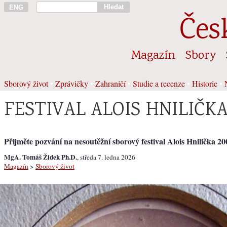
Hledat
ENG
Čes
Magazín
Sbory
Sborový život
•
Zprávičky
•
Zahraničí
•
Studie a recenze
•
Historie
•
FESTIVAL ALOIS HNILIČKA
Přijměte pozvání na nesoutěžní sborový festival Alois Hnilička 200
MgA. Tomáš Židek Ph.D.
, středa 7. ledna 2026
Magazín
>
Sborový život