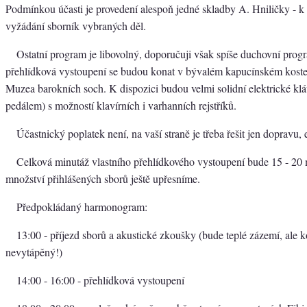
Podmínkou účasti je provedení alespoň jedné skladby A. Hniličky - k 
vyžádání sborník vybraných děl.
Ostatní program je libovolný, doporučuji však spíše duchovní prog
přehlídková vystoupení se budou konat v bývalém kapucínském kostel
Muzea barokních soch. K dispozici budou velmi solidní elektrické klá
pedálem) s možností klavírních i varhanních rejstříků.
Účastnický poplatek není, na vaší straně je třeba řešit jen dopravu, 
Celková minutáž vlastního přehlídkového vystoupení bude 15 - 20 
množství přihlášených sborů ještě upřesníme.
Předpokládaný harmonogram:
13:00 - příjezd sborů a akustické zkoušky (bude teplé zázemí, ale ko
nevytápěný!)
14:00 - 16:00 - přehlídková vystoupení