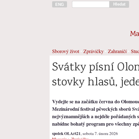
Hledat
ENG
Ma
Sborový život
•
Zprávičky
•
Zahraničí
•
Stud
Svátky písní Olo
stovky hlasů, jed
Vydejte se na začátku června do Olomou
Mezinárodní festival pěveckých sborů Svá
nejvýznamnějších a nejdéle pořádaných sb
nabídne bohatý program pro všechny zpě
spolek OLArt21
, sobota 7. února 2026
Magazín
>
Zprávičky