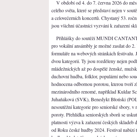
V období od 4. do 7. června 2026 do měst
celého světa, které se představí nejen v sou
a celovečerních koncertů. Chystaný 53. ročn
jsou všichni účastníci vyzváni k zařazení sk
Přihlášky do soutěží MUNDI CANTAN
pro vokální ansámbly je možné zasílat do 2.
formuláře na webových stránkách festivalu. J
dvou kategorií. Ty jsou rozděleny nejen pod
mládežnických až po dospělé ženské, mužské 
duchovní hudba, folklor, populární nebo so
hodnocena odbornou porotou, kterou tvoří zk
mezinárodního renomé, například Kuldar S
Juhaňáková (SVK), Benedykt Błoński (POL) a 
nesoutěžní kategorie pro seniorské sbory, v 
poroty. Přehlídka seniorských sborů se uskut
platnosti výzva k zařazení českých skladeb d
od Roku české hudby 2024. Festival nabízí 