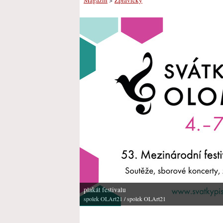
plakát festivalu
spolek OLArt21
/ spolek OLArt21