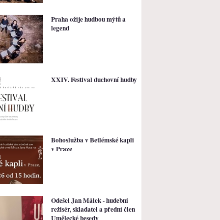
Praha ožije hudbou mýtů a
legend
XXIV. Festival duchovní hudby
Bohoslužba v Betlémské kapli
v Praze
Odešel Jan Málek - hudební
režisér, skladatel a přední člen
Umělecké besedy