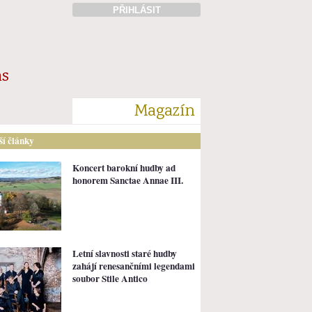
PŘIHLÁSIT
ás
Magazín
lší články
Koncert barokní hudby ad
honorem Sanctae Annae III.
Letní slavnosti staré hudby
zahájí renesančními legendami
soubor Stile Antico