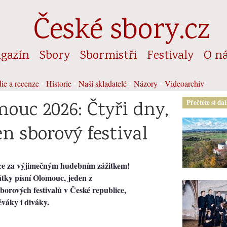
České sbory.cz
gazín
Sbory
Sbormistři
Festivaly
O n
ie a recenze
•
Historie
•
Naši skladatelé
•
Názory
•
Videoarchiv
mouc 2026: Čtyři dny,
Přečtěte si da
en sborový festival
ce za výjimečným hudebním zážitkem!
tky písní Olomouc, jeden z
orových festivalů v České republice,
váky i diváky.