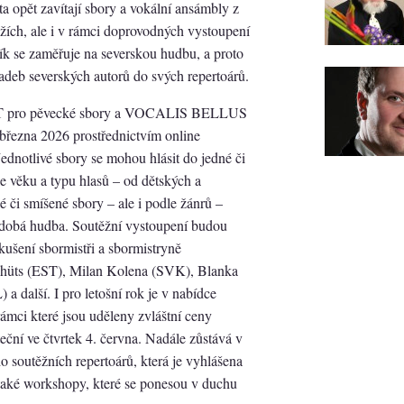
a opět zavítají sbory a vokální ansámbly z
těžích, ale i v rámci doprovodných vystoupení
ík se zaměřuje na severskou hudbu, a proto
ladeb severských autorů do svých repertoárů.
T pro pěvecké sbory a VOCALIS BELLUS
 března 2026 prostřednictvím online
ednotlivé sbory se mohou hlásit do jedné či
le věku a typu hlasů – od dětských a
či smíšené sbory – ale i podle žánrů –
udobá hudba. Soutěžní vystoupení budou
ušení sbormistři a sbormistryně
chüts (EST), Milan Kolena (SVK), Blanka
další. I pro letošní rok je v nabídce
rámci které jsou uděleny zvláštní ceny
eční ve čtvrtek 4. června. Nadále zůstává v
o soutěžních repertoárů, která je vyhlášena
také workshopy, které se ponesou v duchu