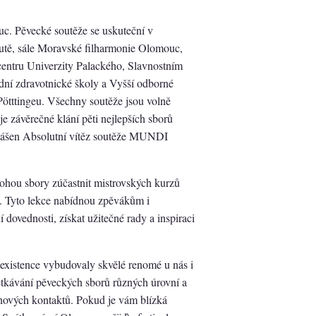
c. Pěvecké soutěže se uskuteční v
edutě, sále Moravské filharmonie Olomouc,
entru Univerzity Palackého, Slavnostním
ní zdravotnické školy a Vyšší odborné
Pötttingeu. Všechny soutěže jsou volně
je závěrečné klání pěti nejlepších sborů
lášen Absolutní vítěz soutěže MUNDI
ohou sbory zúčastnit mistrovských kurzů
ží. Tyto lekce nabídnou zpěvákům i
 dovednosti, získat užitečné rady a inspiraci
é existence vybudovaly skvělé renomé u nás i
setkávání pěveckých sborů různých úrovní a
nových kontaktů. Pokud je vám blízká