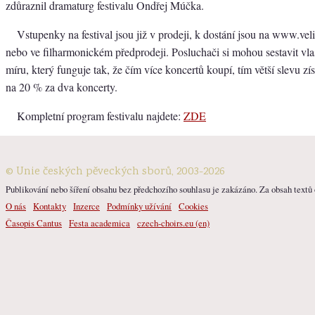
zdůraznil dramaturg festivalu Ondřej Múčka.
Vstupenky na festival jsou již v prodeji, k dostání jsou na www.veli
nebo ve filharmonickém předprodeji. Posluchači si mohou sestavit vlas
míru, který funguje tak, že čím více koncertů koupí, tím větší slevu zís
na 20 % za dva koncerty.
Kompletní program festivalu najdete:
ZDE
© Unie českých pěveckých sborů, 2003-2026
Publikování nebo šíření obsahu bez předchozího souhlasu je zakázáno. Za obsah textů o
O nás
Kontakty
Inzerce
Podmínky užívání
Cookies
Časopis Cantus
Festa academica
czech-choirs.eu (en)