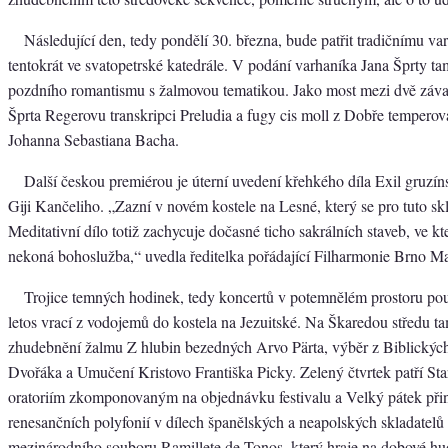
Následující den, tedy pondělí 30. března, bude patřit tradičnímu v
tentokrát ve svatopetrské katedrále. V podání varhaníka Jana Šprty ta
pozdního romantismu s žalmovou tematikou. Jako most mezi dvě závaž
Šprta Regerovu transkripci Preludia a fugy cis moll z Dobře temperov
Johanna Sebastiana Bacha.
Další českou premiérou je úterní uvedení křehkého díla Exil gruzín
Giji Kančeliho. „Zazní v novém kostele na Lesné, který se pro tuto sk
Meditativní dílo totiž zachycuje dočasné ticho sakrálních staveb, ve kt
nekoná bohoslužba,“ uvedla ředitelka pořádající Filharmonie Brno M
Trojice temných hodinek, tedy koncertů v potemnělém prostoru pou
letos vrací z vodojemů do kostela na Jezuitské. Na Škaredou středu ta
zhudebnění žalmu Z hlubin bezedných Arvo Pärta, výběr z Biblických
Dvořáka a Umučení Kristovo Františka Picky. Zelený čtvrtek patří S
oratoriím zkomponovaným na objednávku festivalu a Velký pátek při
renesančních polyfonií v dílech španělských a neapolských skladatelů
mezinárodního souboru Ramillete de Tonos, který hraje na dobové hud