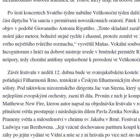
Po šesti koncertech Svatého týdne nabídne Velikonoční týden další 
část diptychu Via sancta s premiérami novozákonních oratorií. Pátek 
objev v podobě Giovanniho Antonia Rigattiho. „Tento skladatel zazáři
století jako meteor, bohužel stejně rychle i zhasnul, protože zemřel ve
svého největšího tvůrčího rozmachu,“ vysvětlil Maňas. Vokální soubo
Incognitorum s hráči na dobové nástroje uvede v brněnské premiéře Ri
nešpory, tedy chorální antifony uzpůsobené k provedení ve Velikonoč
Závěr festivalu v neděli 12. dubna bude ve svatojakubském kostele p
pořádající Filharmonii Brno, tentokrát s Českým filharmonickým sbo
sólisty. Pod taktovkou nizozemského dirigenta Jac van Steena, který s
nejlepšími evropskými orchestry, zazní tři díla. Prvním z nich je kom
Matthewse New Fire, kterou autor napsal na objednávku festivalu v 
přinášení světla prostupuje i následujícím dílem Pavla Zemka Nováka 
Prameny světla a milosrdenství v chrámu sv. Jakuba v Brně. Festival
Ludwiga van Beethovena. „Její vzácně dochovanou partituru koupil ko
záhy po jejím vydání ve Vídni a mše se z ní hrávala po více než sto nás