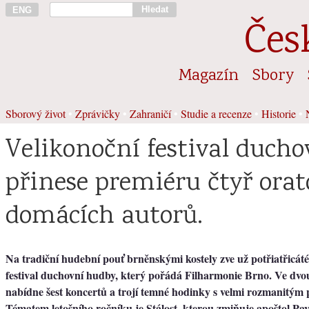
Hledat
ENG
Čes
Magazín
Sbory
Sborový život
•
Zprávičky
•
Zahraničí
•
Studie a recenze
•
Historie
•
Velikonoční festival duch
přinese premiéru čtyř orat
domácích autorů.
Na tradiční hudební pouť brněnskými kostely zve už potřiatřicát
festival duchovní hudby, který pořádá Filharmonie Brno. Ve dvo
nabídne šest koncertů a trojí temné hodinky s velmi rozmanitý
Tématem letošního ročníku je Stálost, kterou zmiňuje apoštol Pa