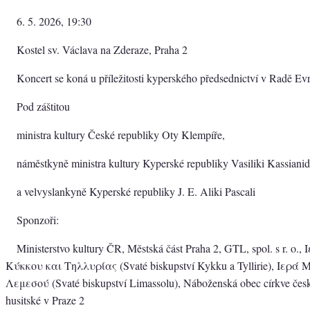
6. 5. 2026, 19:30
Kostel sv. Václava na Zderaze, Praha 2
Koncert se koná u příležitosti kyperského předsednictví v Radě Ev
Pod záštitou
ministra kultury České republiky Oty Klempíře,
náměstkyně ministra kultury Kyperské republiky Vasiliki Kassiani
a velvyslankyně Kyperské republiky J. E. Aliki Pascali
Sponzoři:
Ministerstvo kultury ČR, Městská část Praha 2, GTL, spol. s r. o
Κύκκου και Τηλλυρίας (Svaté biskupství Kykku a Tyllirie), Ιερά
Λεμεσού (Svaté biskupství Limassolu), Náboženská obec církve čes
husitské v Praze 2