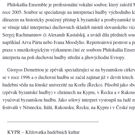
Philokallia Ensemble je profesionální vokální soubor, který založil
roce 2005. Soubor se specializuje na interpretaci hudby východního kř
důrazem na historicky poučený přístup k byzantské a postbyzantské tr
se věnuje také interpretaci duchovních skladeb mistrů slovanského víc
Sergej Rachmaninov či Alexandr Kastalskij, a uvádí díla předních sou
například Arva Pärta nebo Ivana Moodyho. Repertoárová pestrost a 
praxe s muzikologickým výzkumem činí ze souboru Philokallia Ense
interpreta na poli duchovní hudby střední a jihovýchodní Evropy.
Giorgos Demetriou je zpěvák specializující se na byzantskou círke
se v roce 1996 a o duchovní hudbu se začal zajímat již v devíti letech
hudební vědu na Iónské univerzitě na Korfu (Řecko). Působil jako sbor
(zpěvák byzantské hudby) v chrámech na Kypru, v Řecku a v Rakous
vyučoval byzantskou hudbu. Jako sólový interpret vystoupil na řadě 
festivalů v Německu, Itálii, Rakousku, Řecku, na Kypru i v České rep
______________________________________
KYPR – Křižovatka hudebních kultur