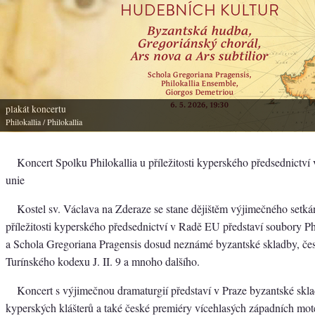
plakát koncertu
Philokallia
/ Philokallia
Koncert Spolku Philokallia u příležitosti kyperského předsednictv
unie
Kostel sv. Václava na Zderaze se stane dějištěm výjimečného setká
příležitosti kyperského předsednictví v Radě EU představí soubory P
a Schola Gregoriana Pragensis dosud neznámé byzantské skladby, če
Turínského kodexu J. II. 9 a mnoho dalšího.
Koncert s výjimečnou dramaturgií představí v Praze byzantské skl
kyperských klášterů a také české premiéry vícehlasých západních mot