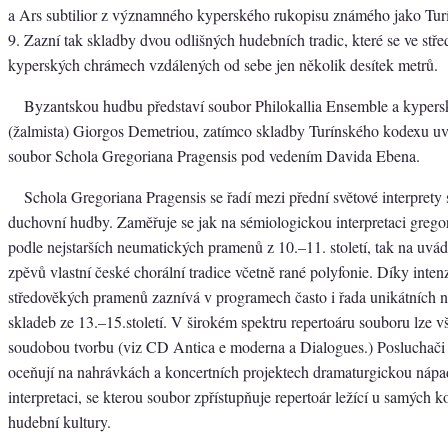
a Ars subtilior z významného kyperského rukopisu známého jako Turí
9. Zazní tak skladby dvou odlišných hudebních tradic, které se ve stř
kyperských chrámech vzdálených od sebe jen několik desítek metrů.
Byzantskou hudbu představí soubor Philokallia Ensemble a kypersk
(žalmista) Giorgos Demetriou, zatímco skladby Turínského kodexu uv
soubor Schola Gregoriana Pragensis pod vedením Davida Ebena.
Schola Gregoriana Pragensis se řadí mezi přední světové interprety
duchovní hudby. Zaměřuje se jak na sémiologickou interpretaci grego
podle nejstarších neumatických pramenů z 10.–11. století, tak na uvá
zpěvů vlastní české chorální tradice včetně rané polyfonie. Díky inte
středověkých pramenů zaznívá v programech často i řada unikátních 
skladeb ze 13.–15.století. V širokém spektru repertoáru souboru lze vš
soudobou tvorbu (viz CD Antica e moderna a Dialogues.) Posluchači i
oceňují na nahrávkách a koncertních projektech dramaturgickou nápad
interpretaci, se kterou soubor zpřístupňuje repertoár ležící u samých 
hudební kultury.