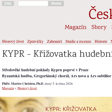
Hledat
ENG
Čes
Magazín
Sbory
Sborový život
•
Zprávičky
•
Zahraničí
•
Studie a recenze
•
Historie
•
KYPR - Křižovatka hudebn
Středověké hudební poklady Kypru poprvé v Praze
Byzantská hudba, Gregoriánský chorál, Ars nova a Ars subtilior
PhDr. Marios Christou, Ph.D
, úterý 5. května 2026
Magazín
>
Sborový život