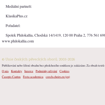
Mediální partneři:
KlasikaPlus.cz
Pořadatel:
Spolek Philokallia, Chodská 14/1419, 120 00 Praha 2, 776 561 69
www.philokallia.com
© Unie českých pěveckých sborů, 2003-2026
Publikování nebo šíření obsahu bez předchozího souhlasu je zakázáno. Za obsah textů o
O nás
Kontakty
Inzerce
Podmínky užívání
Cookies
Časopis Cantus
Festa academica
czech-choirs.eu (en)