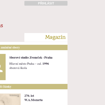
PŘIHLÁSIT
ás
Magazín
i zmíněné sbory
Sborové studio Zvoneček - Praha
1996
Hlavní město Praha – zal.
sborová škola
lší články
270. let
W.A.Mozarta