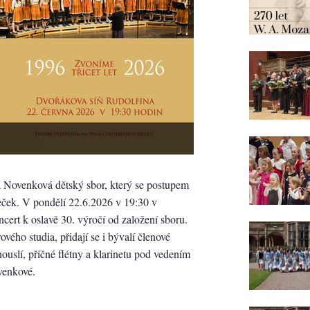
a Novenková dětský sbor, který se postupem
eček. V pondělí 22.6.2026 v 19:30 v
ert k oslavě 30. výročí od založení sboru.
vého studia, přidají se i bývalí členové
ouslí, příčné flétny a klarinetu pod vedením
venkové.