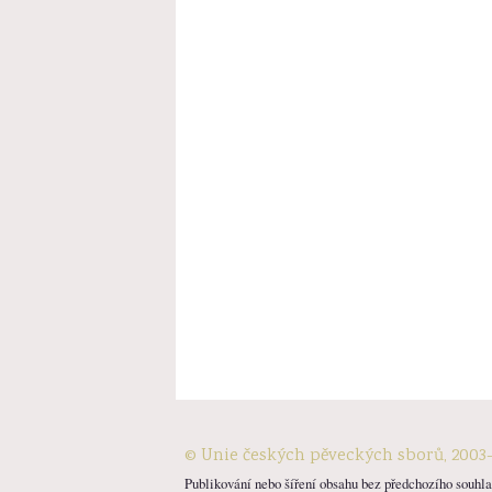
© Unie českých pěveckých sborů, 2003
Publikování nebo šíření obsahu bez předchozího souhlas