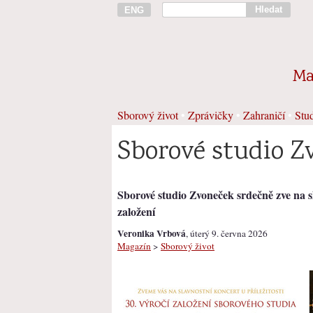
Hledat
ENG
Ma
Sborový život
•
Zprávičky
•
Zahraničí
•
Stud
Sborové studio Zv
Sborové studio Zvoneček srdečně zve na sl
založení
Veronika Vrbová
, úterý 9. června 2026
Magazín
>
Sborový život