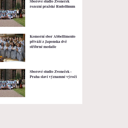
Sborové studio Zvoneček
rozezní pražské Rudolfinum
Komorní sbor Abbellimento
přiváží z Japonska dvě
stříbrné medaile
Sborové studio Zvoneček -
Praha slaví významné výročí