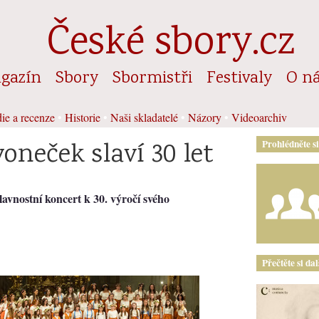
České sbory.cz
gazín
Sbory
Sbormistři
Festivaly
O n
ie a recenze
•
Historie
•
Naši skladatelé
•
Názory
•
Videoarchiv
oneček slaví 30 let
Prohlédněte s
avnostní koncert k 30. výročí svého
Přečtěte si da