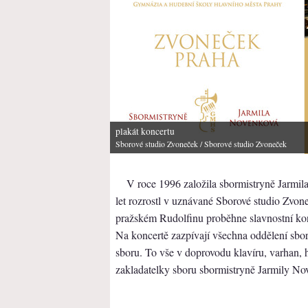
plakát koncertu
Sborové studio Zvoneček
/ Sborové studio Zvoneček
V roce 1996 založila sbormistryně Jarmil
let rozrostl v uznávané Sborové studio Zvon
pražském Rudolfinu proběhne slavnostní konc
Na koncertě zazpívají všechna oddělení sboro
sboru. To vše v doprovodu klavíru, varhan, h
zakladatelky sboru sbormistryně Jarmily No