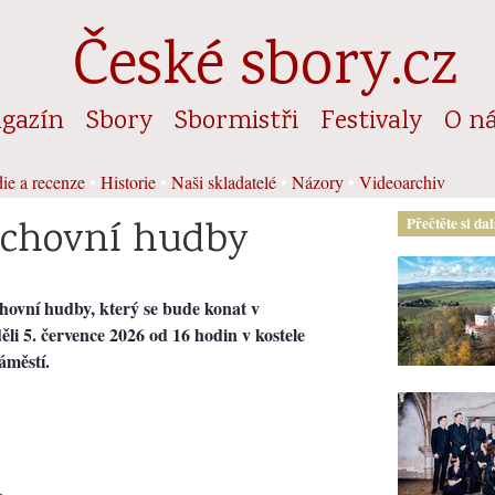
České sbory.cz
gazín
Sbory
Sbormistři
Festivaly
O n
ie a recenze
•
Historie
•
Naši skladatelé
•
Názory
•
Videoarchiv
uchovní hudby
Přečtěte si da
hovní hudby, který se bude konat v
li 5. července 202​6 od 16 hodin v kostele
áměstí.