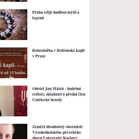
Praha ožije hudbou mýtů a
legend
Bohoslužba v Betlémské kapli
v Praze
Odešel Jan Málek - hudební
režisér, skladatel a přední člen
Umělecké besedy
Zemřel dlouholetý sbormistr
Vysokoškolského pěveckého
sboru Univerzity Karlovy