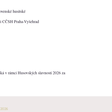
ovenské husitské
ci CČSH Praha-Vyšehrad
ká v rámci Husovských slavností 202​6 za
-2026