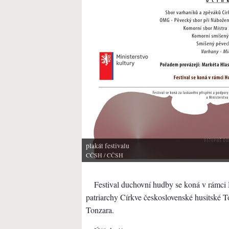
plakát festivalu
CČSH
/ CČSH
Festival duchovní hudby se koná v rámci 
patriarchy Církve československé husitské 
Tonzara.