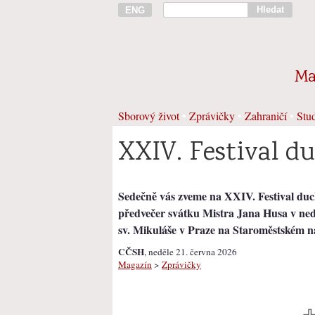
Hledat
ENG
Ma
Sborový život
•
Zprávičky
•
Zahraničí
•
Stud
XXIV. Festival d
Sedečně vás zveme na XXI​V. Festival duc
předvečer svátku Mistra Jana Husa v ​nedě
sv. Mikuláše v Praze na Staroměstském n
CČSH
, neděle 21. června 2026
Magazín
>
Zprávičky