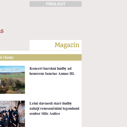
PŘIHLÁSIT
ás
Magazín
lší články
Koncert barokní hudby ad
honorem Sanctae Annae III.
Letní slavnosti staré hudby
zahájí renesančními legendami
soubor Stile Antico