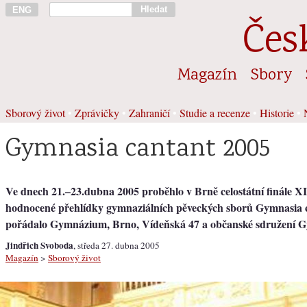
Hledat
ENG
Čes
Magazín
Sbory
Sborový život
•
Zprávičky
•
Zahraničí
•
Studie a recenze
•
Historie
•
Gymnasia cantant 2005
Ve dnech 21.–23.dubna 2005 proběhlo v Brně celostátní finále XI
hodnocené přehlídky gymnaziálních pěveckých sborů Gymnasia c
pořádalo Gymnázium, Brno, Vídeňská 47 a občanské sdružení G
Jindřich Svoboda
, středa 27. dubna 2005
Magazín
>
Sborový život