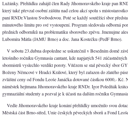
Lužánky. Přehlídku zahájil člen Rady Jihomoravského kraje pan RNDr
který také převzal osobní záštitu nad celou akcí spolu s místostarost
paní RNDr.Vlastou Svobodovou. Poté se každý soutěžící sbor předsta
minutového limitu pro své vystoupení. Program sledovala odborná por
předních odborníků na problematiku sborového zpěvu. Jmenujme ale
Lubomíra Mátla (JAMU Brno) a doc. Jana Kostečku (PedF Brno).
V sobotu 23.dubna dopoledne se uskutečnil v Besedním domě závě
letošního ročníku Gymnasia cantant, kde napjatých 541 zúčastněných 
sbormistrů vyslechlo verdikt poroty. Vítězem se stal pěvecký sbor
Boženy Němcové v Hradci Králové, který byl zařazen do zlatého pás
zvláštní ceny od Fondu Leoše Janáčka dotované částkou 6000,- Kč. 
náměstek hejtmana Jihomoravského kraje RNDr. Igor Poledňák krátce
gymnaziální studenty a pozval je k účasti na dalším ročníku Gymnasia
Vedle Jihomoravského kraje konání přehlídky umožnilo svou dotac
Městská část Brno-střed, Unie českých pěveckých sborů a Fond Leoš