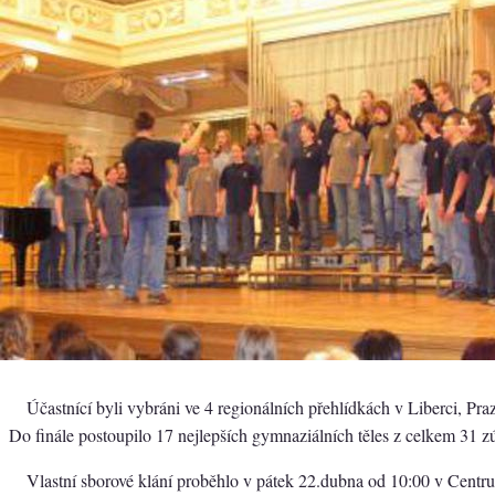
Účastnící byli vybráni ve 4 regionálních přehlídkách v Liberci, Pra
Do finále postoupilo 17 nejlepších gymnaziálních těles z celkem 31 z
Vlastní sborové klání proběhlo v pátek 22.dubna od 10:00 v Centr