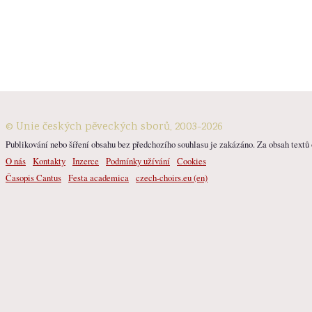
© Unie českých pěveckých sborů, 2003-2026
Publikování nebo šíření obsahu bez předchozího souhlasu je zakázáno. Za obsah textů o
O nás
Kontakty
Inzerce
Podmínky užívání
Cookies
Časopis Cantus
Festa academica
czech-choirs.eu (en)