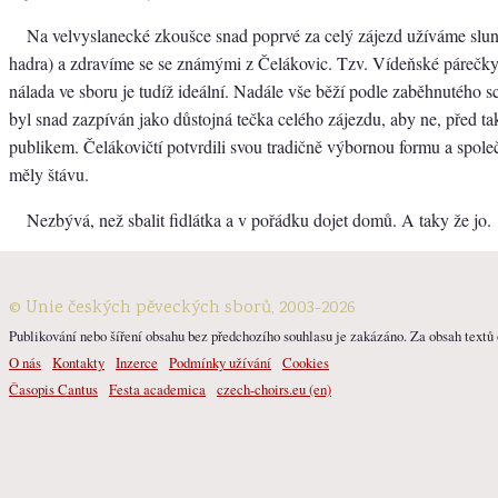
Na velvyslanecké zkoušce snad poprvé za celý zájezd užíváme slu
hadra) a zdravíme se se známými z Čelákovic. Tzv. Vídeňské párečky 
nálada ve sboru je tudíž ideální. Nadále vše běží podle zaběhnutého 
byl snad zazpíván jako důstojná tečka celého zájezdu, aby ne, před
publikem. Čelákovičtí potvrdili svou tradičně výbornou formu a spole
měly štávu.
Nezbývá, než sbalit fidlátka a v pořádku dojet domů. A taky že jo.
© Unie českých pěveckých sborů, 2003-2026
Publikování nebo šíření obsahu bez předchozího souhlasu je zakázáno. Za obsah textů o
O nás
Kontakty
Inzerce
Podmínky užívání
Cookies
Časopis Cantus
Festa academica
czech-choirs.eu (en)