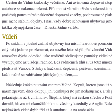
Cestou do Vídně královsky večeříme. Ani avizovaná dopravní zácp
autobuse se nakonac nekoná. Přítomnost větrného živlu v rakouské me
(naštěstí) pouze mírně nakloněné dopravní značky, pochroumané plak
jiné méně stabilní objekty. I naši vždy dobře schovanou ubytovnu jsme 
takřka olympijském čase....Dneska žádné vzrůšo.
Vídeň
Po snídani v jídelně známé ubytovny (na místní tvarohové pomazán
celý rok) jedeme prozkoumat, co nového letos skýtá předvánoční Víd
atmosféra dýchá odevšad, jako tradičně obdivujeme památky viditelné
vystupujeme až u zdejší radnice. Bez radničních trhů si už totiž mnoz
představit Vánoce. Stánky s hračkami, čepicemi, pečivem, uzeninami, 
každoročně se zahříváme (dětským) punčem,.....
Následuje krátké putování centrem Vídně. Kopuli, kterou jsme již ví
naším zpěvem, dnes okupují jiní účinkující (to jim nedarujeme), a tak 
pokračujeme až k chrámu sv. Štěpána, který má českou střechu z Poš
dovnitř, hlavou mi okamžitě bliknou všechny katedrály z Anglie. Nak
nejdražších vídeňských tříd až k autobusu...a na ambasádu....