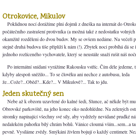
Otrokovice, Mikulov
Poklidnou nocí dorážíme plni dojmů z dneška na internát do Otrok
počátečního zastrašení protivníka (a možná také z nedostatku volných
okamžitě rozděleni do dvou budov. My se ovšem nedáme. Na večeři p
stejně druhá budova tiše připlíží k nám (!). Zbytek noci probíhá dá se ř
jednoho rozlíceného vychovatele, který se neustále snaží rušit náš nočn
Po internátní snídani vyrážíme Rakousku vstříc. Čím déle jedeme, t
kdyby alespoň sněžilo... To se člověku ani nechce z autobusu, leda
že...Cože?...Oběd?...Kde?... V Mikulově?... Tak to jdu.
Jeden skutečný sen
Nebe až k obzoru uzavřené do kalné šedi, Slunce, ač někde být musí
Obrovské parkoviště, na jeho konec oko nedohlédne. Na zelených ostr
stromky napínající všechny své síly, aby vydržely nevídané prudké ná
nedalekém pahorku bílý chrám bohů. Vánice cloumá vším...sem...a tam
pevně. Vysíláme zvědy. Smýkáni živlem bojují o každý centimetr. Nez