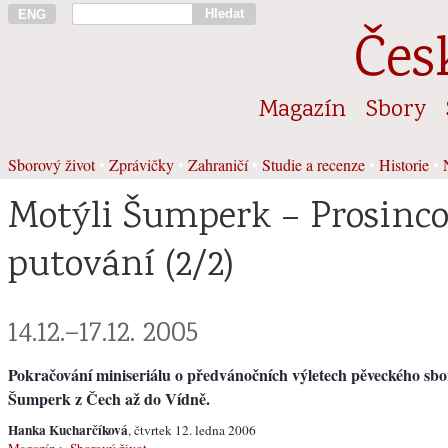
Hledat
ENG
Čes
Magazín
Sbory
Sborový život
•
Zprávičky
•
Zahraničí
•
Studie a recenze
•
Historie
•
Motýli Šumperk – Prosinc
putování (2/2)
14.12.–17.12. 2005
Pokračování miniseriálu o předvánočních výletech pěveckého sbo
Šumperk z Čech až do Vídně.
Hanka Kucharčíková
, čtvrtek 12. ledna 2006
Magazín
>
Sborový život