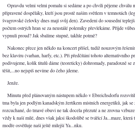
Opravdu velmi velmi pomalu si sedáme a po chvíli pějeme chválu 
připravené dospěláky, kteří jsou prostě naším světlem v temnotách (le
švagrovské čelovky dnes mají svůj den). Zavedeni do sousední teplej
počtem ostrých hran se za neustálé polemiky převlékáme. Příjde vůb
vypnuli proud? Jak sbalíme stupně, takhle potmě?
Nakonec přece jen někdo na koncert přišel, tudíž nouzovým řešení
bez klavíru (varhan, harfy, etc.). Při předčítání tohoto alternativního 
podivujeme, kolik titulů dáme (teoreticky) dohromady, paradoxně se 
těšit,...no nejspíš nevíme do čeho jdeme.
Jenže.
Minutu před plánovaným nástupem někdo v Ebreichsdorfu rozsvítil.
tma byla jen podlým kanadským žertíkem místních energetiků, jak se 
rozcuchané, do tmavé obuvi ne tak docela přezuté a ne zrovna vzbuze
vždy k naší milé, dnes však jaksi škodolibě se tvářící Ja...maze, která 
modře osvětluje naší ještě milejší Ya...nku.