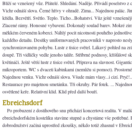
Blíží se vznešený vůz. Přátelé. Shledání. Naděje. Přivádí poselstvo z
Vichr odnáší slova. Černé hřívy v ohradě. Zima... Najednou palác. Ji
křídla. Bezvětří. Světlo. Teplo. Ticho...Bohatství. Vůz ještě vznešeně
Zlacené rámy. Honosné vybavení. Dokonalý soulad barev. Mokré zim
měkkém červeném koberci. Náhlý pocit nicotnosti pouhého jednotlivc
každého detailu. Desítky uniformovaných pracovníků v naprosto nesl
synchronizovaném pohybu. Lustr z tisíce světel. Lákavý pohled na zr
doupě. Tři vidličky vedle jenoho talíře. Stříbrné podnosy, křišťálové s
květináči. Ještě větší lustr z tisíce světel. Příprava na slavnost. Giganti
mikroportem. WC s dvaceti kabinkami (nemůžu si pomoct). Prostorné 
Najednou venku. Vichr odnáší slova. Všude mám vlasy...i cizí. Pryč!.
Restaurace pro majetnou smetánku. Tři okruhy. Pár fotek. ... Najedn
osvětlené keře. Relativní klid. Klid před další bouří.
Ebreichsdorf
Po probuzení z dostihového snu přichází koncertová realita. V mal
ebreichsdorfském kostelíku stavíme stupně a chystáme vše potřebné. 
dobrodružství začíná uprostřed zkoušky, někdo totiž zhasnul v Ebreic