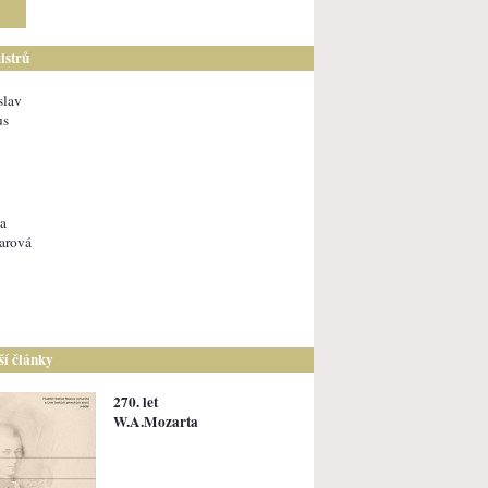
istrů
slav
us
a
arová
lší články
270. let
W.A.Mozarta