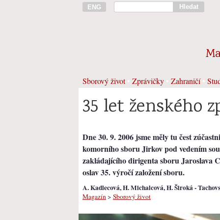
Hledat
ENG
Ma
Sborový život
•
Zprávičky
•
Zahraničí
•
Stud
35 let ženského 
Dne 30. 9. 2006 jsme měly tu čest zúčastn
komorního sboru Jirkov pod vedením sou
zakládajícího dirigenta sboru Jaroslava 
oslav 35. výročí založení sboru.
A. Kadlecová, H. Michalcová, H. Široká - Tachov
Magazín
>
Sborový život