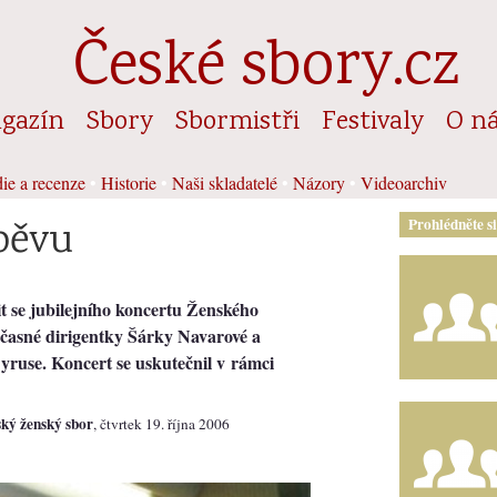
České sbory.cz
gazín
Sbory
Sbormistři
Festivaly
O n
ie a recenze
•
Historie
•
Naši skladatelé
•
Názory
•
Videoarchiv
zpěvu
Prohlédněte s
it se jubilejního koncertu Ženského
časné dirigentky Šárky Navarové a
Cyruse. Koncert se uskutečnil v rámci
ský ženský sbor
, čtvrtek 19. října 2006