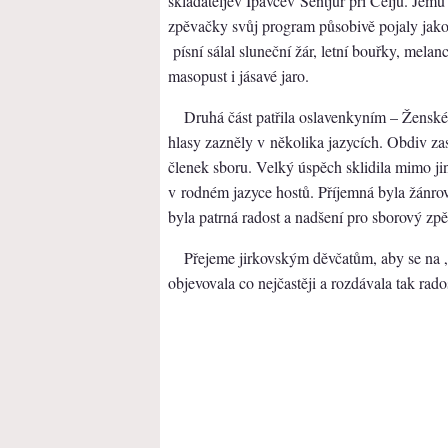
skladateljev Ipavcev Šentjur pri Celju. Jemu 
zpěvačky svůj program působivě pojaly jako 
písní sálal sluneční žár, letní bouřky, mela
masopust i jásavé jaro.
Druhá část patřila oslavenkyním – Žensk
hlasy zazněly v několika jazycích. Obdiv z
členek sboru. Velký úspěch sklidila mimo j
v rodném jazyce hostů. Příjemná byla žánro
byla patrná radost a nadšení pro sborový zp
Přejeme jirkovským děvčatům, aby se na 
objevovala co nejčastěji a rozdávala tak rad