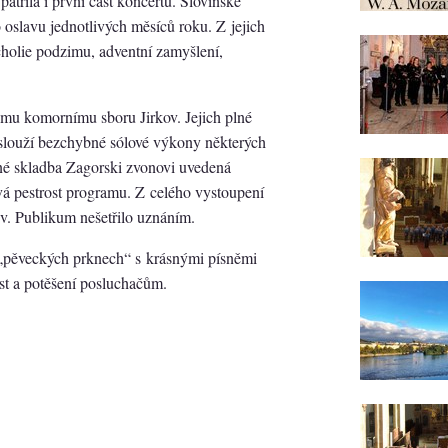
patřila i první část koncertu. Slovinské
oslavu jednotlivých měsíců roku. Z jejich
ncholie podzimu, adventní zamyšlení,
ému komornímu sboru Jirkov. Jejich plné
aslouží bezchybné sólové výkony některých
iné skladba Zagorski zvonovi uvedená
vá pestrost programu. Z celého vystoupení
ěv. Publikum nešetřilo uznáním.
„pěveckých prknech“ s krásnými písněmi
ost a potěšení posluchačům.