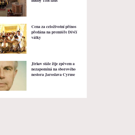
hudby Tibi laus
Cena za celoživotní přínos
předána na premiéře Dívčí
války
Jirkov stále žije zpěvem a
nezapomíná na sborového
nestora Jaroslava Cyruse