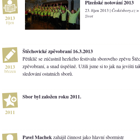
Plzeňské notování 2013
23. říjen 2013 |
Českésbory.cz >
život
2013
říjen
Štěchovické zpěvobraní 16.3.2013
Pětiklíč se zúčastnil hezkého festivalu sborového zpěvu Ště
zpěvobraní, a snad úspěšně. Užili jsme si to jak na jevišti tak
2013
březen
sledování ostatních sborů.
Sbor byl založen roku 2011.
2011
Pavel Machek
zahájil činnost jako hlavní sbormistr