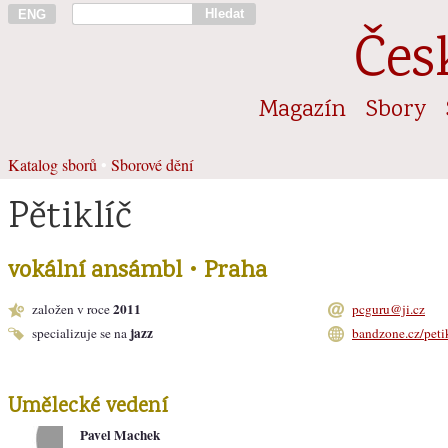
Hledat
ENG
Čes
Magazín
Sbory
Katalog sborů
•
Sborové dění
Pětiklíč
vokální ansámbl • Praha
2011
založen v roce
pcguru@ji.cz
jazz
specializuje se na
bandzone.cz/peti
Umělecké vedení
Pavel Machek