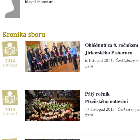
hlavní sbormistr
Kronika sboru
Ohlédnutí za 8. ročníkem
Jirkovského Písňovaru
2014
6. listopad 2014 |
Českésbory.cz
listopad
život
Pátý ročník
Plzeňského notování
2013
17. listopad 2013 |
Českésbory.c
listopad
život