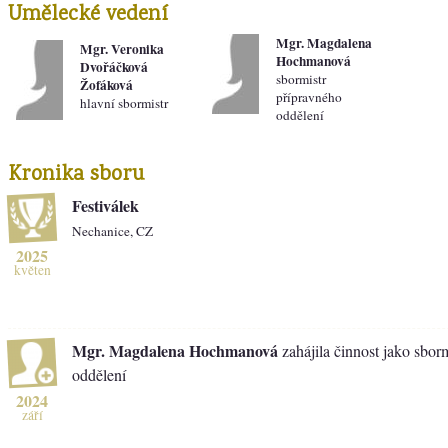
Umělecké vedení
Mgr. Magdalena
Mgr. Veronika
Hochmanová
Dvořáčková
sbormistr
Žofáková
přípravného
hlavní sbormistr
oddělení
Kronika sboru
Festiválek
Nechanice, CZ
2025
květen
Mgr. Magdalena Hochmanová
zahájila činnost jako sbor
oddělení
2024
září