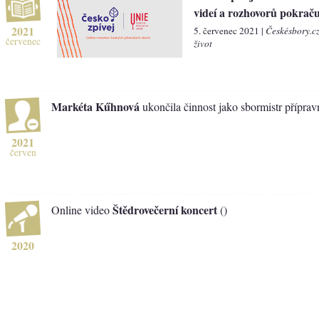
videí a rozhovorů pokraču
2021
5. červenec 2021 |
Českésbory.c
červenec
život
Markéta Kűhnová
ukončila činnost jako sbormistr přípra
2021
červen
Štědrovečerní koncert
Online video
()
2020