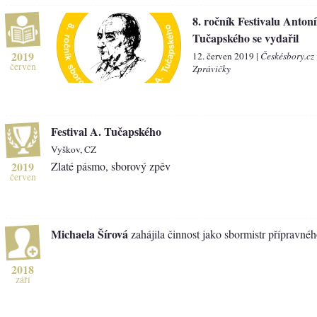
8. ročník Festivalu Anton
Tučapského se vydařil
2019
12. červen 2019 |
Českésbory.cz
červen
Zprávičky
Festival A. Tučapského
Vyškov, CZ
2019
Zlaté pásmo, sborový zpěv
červen
Michaela Šírová
zahájila činnost jako sbormistr přípravné
2018
září