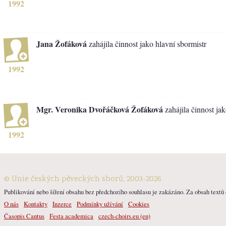
1992
Jana Žofáková
zahájila činnost jako hlavní sbormistr
1992
Mgr. Veronika Dvořáčková Žofáková
zahájila činnost jak
1992
© Unie českých pěveckých sborů, 2003-2026
Publikování nebo šíření obsahu bez předchozího souhlasu je zakázáno. Za obsah textů o
O nás
Kontakty
Inzerce
Podmínky užívání
Cookies
Časopis Cantus
Festa academica
czech-choirs.eu (en)