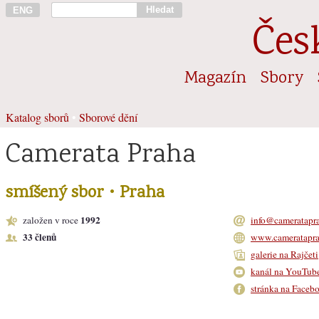
Hledat
ENG
Čes
Magazín
Sbory
Katalog sborů
•
Sborové dění
Camerata Praha
smíšený sbor • Praha
1992
založen v roce
info@cameratapra
33 členů
www.cameratapra
galerie na Rajčeti
kanál na YouTub
stránka na Faceb