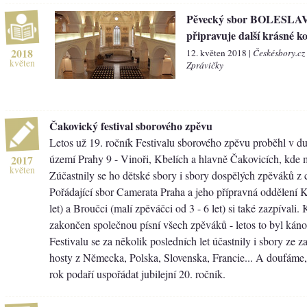
Pěvecký sbor BOLESLA
připravuje další krásné k
2018
12. květen 2018 |
Českésbory.cz
květen
Zprávičky
Čakovický festival sborového zpěvu
Letos už 19. ročník Festivalu sborového zpěvu proběhl v d
území Prahy 9 - Vinoři, Kbelích a hlavně Čakovicích, kde
2017
květen
Zúčastnily se ho dětské sbory i sbory dospělých zpěváků z c
Pořádající sbor Camerata Praha a jeho přípravná oddělení 
let) a Broučci (malí zpěváčci od 3 - 6 let) si také zazpívali
zakončen společnou písní všech zpěváků - letos to byl kán
Festivalu se za několik posledních let účastnily i sbory ze z
hosty z Německa, Polska, Slovenska, Francie... A doufáme, 
rok podaří uspořádat jubilejní 20. ročník.