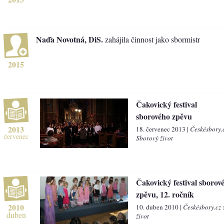
Naďa Novotná, DiS.
zahájila činnost jako sbormistr
2015
Čakovický festival
sborového zpěvu
2013
18. červenec 2013 |
Českésbory.
červenec
Sborový život
Čakovický festival sborov
zpěvu, 12. ročník
2010
10. duben 2010 |
Českésbory.cz
duben
život