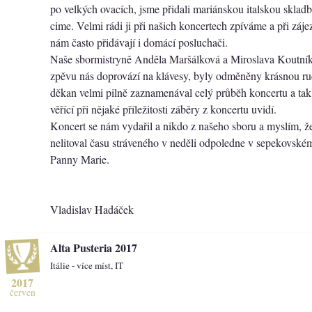
po velkých ovacích, jsme přidali mariánskou italskou skladb
cime. Velmi rádi ji při našich koncertech zpíváme a při zájez
nám často přidávají i domácí posluchači.
Naše sbormistryně Anděla Maršálková a Miroslava Koutník
zpěvu nás doprovází na klávesy, byly odměněny krásnou ru
děkan velmi pilně zaznamenával celý průběh koncertu a tak
věřící při nějaké příležitosti záběry z koncertu uvidí.
Koncert se nám vydařil a nikdo z našeho sboru a myslím, ž
nelitoval času stráveného v neděli odpoledne v sepekovské
Panny Marie.
Vladislav Hadáček
Alta Pusteria 2017
Itálie - více míst, IT
2017
červen