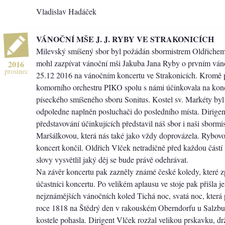
Vladislav Hadáček
VÁNOČNÍ MŠE J. J. RYBY VE STRAKONICÍCH
Milevský smíšený sbor byl požádán sbormistrem Oldřiche
mohl zazpívat vánoční mši Jakuba Jana Ryby o prvním ván
2016
prosinec
25.12 2016 na vánočním koncertu ve Strakonicích. Kromě 
komorního orchestru PIKO spolu s námi účinkovala na konc
píseckého smíšeného sboru Sonitus. Kostel sv. Markéty byl
odpoledne naplněn posluchači do posledního místa. Dirigen
představování účinkujících představil náš sbor i naši sborm
Maršálkovou, která nás také jako vždy doprovázela. Rybov
koncert končil. Oldřich Vlček netradičně před každou část
slovy vysvětlil jaký děj se bude právě odehrávat.
Na závěr koncertu pak zazněly známé české koledy, které zp
účastníci koncertu. Po velikém aplausu ve stoje pak přišla je
nejznámějších vánočních koled Tichá noc, svatá noc, která
roce 1818 na Štědrý den v rakouském Oberndorfu u Salzbu
kostele pohasla. Dirigent Vlček rozžal velikou prskavku, drž