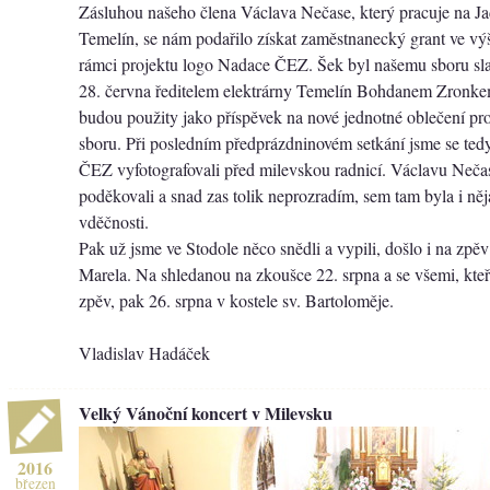
Zásluhou našeho člena Václava Nečase, který pracuje na Ja
Temelín, se nám podařilo získat zaměstnanecký grant ve vý
rámci projektu logo Nadace ČEZ. Šek byl našemu sboru sl
28. června ředitelem elektrárny Temelín Bohdanem Zronke
budou použity jako příspěvek na nové jednotné oblečení pr
sboru. Při posledním předprázdninovém setkání jsme se te
ČEZ vyfotografovali před milevskou radnicí. Václavu Nečas
poděkovali a snad zas tolik neprozradím, sem tam byla i ně
vděčnosti.
Pak už jsme ve Stodole něco snědli a vypili, došlo i na zpěv 
Marela. Na shledanou na zkoušce 22. srpna a se všemi, kteř
zpěv, pak 26. srpna v kostele sv. Bartoloměje.
Vladislav Hadáček
Velký Vánoční koncert v Milevsku
2016
březen