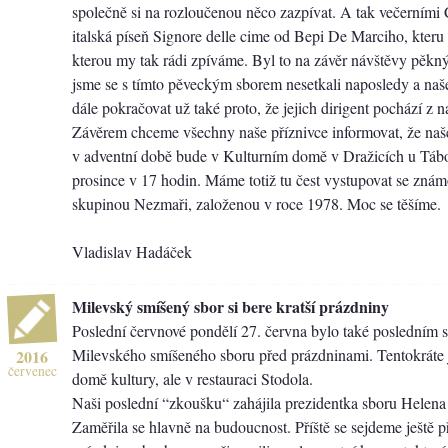
společně si na rozloučenou něco zazpívat. A tak večerními
italská píseň Signore delle cime od Bepi De Marciho, kteru 
kterou my tak rádi zpíváme. Byl to na závěr návštěvy pěkný
jsme se s tímto pěveckým sborem nesetkali naposledy a na
dále pokračovat už také proto, že jejich dirigent pochází z 
Závěrem chceme všechny naše příznivce informovat, že naš
v adventní době bude v Kulturním domě v Dražicích u Tábo
prosince v 17 hodin. Máme totiž tu čest vystupovat se zná
skupinou Nezmaři, založenou v roce 1978. Moc se těšíme.
Vladislav Hadáček
Milevský smíšený sbor si bere kratší prázdniny
Poslední červnové pondělí 27. června bylo také posledním 
Milevského smíšeného sboru před prázdninami. Tentokráte j
2016
červenec
domě kultury, ale v restauraci Stodola.
Naši poslední “zkoušku“ zahájila prezidentka sboru Helen
Zaměřila se hlavně na budoucnost. Příště se sejdeme ještě