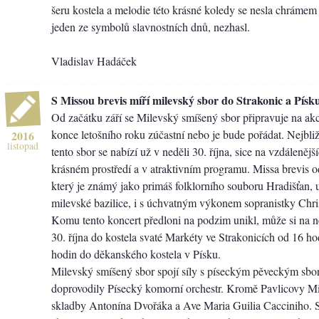
šeru kostela a melodie této krásné koledy se nesla chrámem
jeden ze symbolů slavnostních dnů, nezhasl.
Vladislav Hadáček
S Missou brevis míří milevský sbor do Strakonic a Písk
Od začátku září se Milevský smíšený sbor připravuje na akc
konce letošního roku zúčastní nebo je bude pořádat. Nejbližší
2016
listopad
tento sbor se nabízí už v neděli 30. října, sice na vzdálenějš
krásném prostředí a v atraktivním programu. Missa brevis od
který je známý jako primáš folklorního souboru Hradišťan, 
milevské bazilice, i s úchvatným výkonem sopranistky Chri
Komu tento koncert předloni na podzim unikl, může si na ně
30. října do kostela svaté Markéty ve Strakonicích od 16 h
hodin do děkanského kostela v Písku.
Milevský smíšený sbor spojí síly s píseckým pěveckým sbo
doprovodily Písecký komorní orchestr. Kromě Pavlicovy Mi
skladby Antonína Dvořáka a Ave Maria Guilia Cacciniho. S