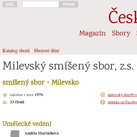
Hledat
ENG
Čes
Magazín
Sbory
Katalog sborů
•
Sborové dění
Milevský smíšený sbor, z.s.
smíšený sbor • Milevsko
1976
založen v roce
milevsky.sbor@v
33 členů
stránka na Faceb
Umělecké vedení
Anděla Maršálková