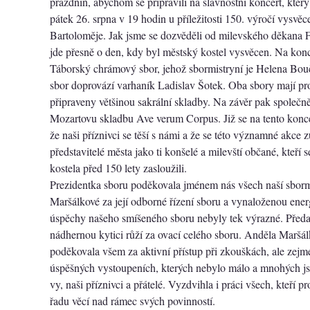
prázdnin, abychom se připravili na slavnostní koncert, který
pátek 26. srpna v 19 hodin u příležitosti 150. výročí vysvěc
Bartoloměje. Jak jsme se dozvěděli od milevského děkana 
jde přesně o den, kdy byl městský kostel vysvěcen. Na konc
Táborský chrámový sbor, jehož sbormistryní je Helena Bo
sbor doprovází varhaník Ladislav Šotek. Oba sbory mají pro
připraveny většinou sakrální skladby. Na závěr pak společně
Mozartovu skladbu Ave verum Corpus. Již se na tento konce
že naši příznivci se těší s námi a že se této významné akce z
představitelé města jako ti konšelé a milevští občané, kteří
kostela před 150 lety zasloužili.
Prezidentka sboru poděkovala jménem nás všech naší sborm
Maršálkové za její odborné řízení sboru a vynaloženou ener
úspěchy našeho smíšeného sboru nebyly tek výrazné. Předa
nádhernou kytici růží za ovací celého sboru. Anděla Maršá
poděkovala všem za aktivní přístup při zkouškách, ale zejm
úspěšných vystoupeních, kterých nebylo málo a mnohých jst
vy, naši příznivci a přátelé. Vyzdvihla i práci všech, kteří p
řadu věcí nad rámec svých povinností.