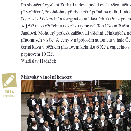
Po skončení vysílání Zorka Jandová poděkovala všem účinku
přesvědčení, že obdobný předvánoční pořad na radiu Junior s
Bylo velké děkování a fotografování hlavních aktérů s prac
A ještě na závěr řeknu několik tajemství. Ten Ušoun Rušo
Jandová. Mohutný potlesk zajišťovali všichni účinkující a ně
přítomných v sále. A ceny v nápojovém automatu v hale Če
černá káva v běžném plastovém kelímku 6 Kč a capucino s p
papírovém 10 Kč.
Vladislav Hadáček
Milevský vánoční koncert
2016
prosinec