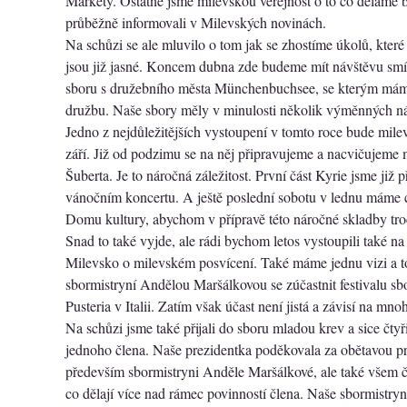
Markéty. Ostatně jsme milevskou veřejnost o to co děláme
průběžně informovali v Milevských novinách.
Na schůzi se ale mluvilo o tom jak se zhostíme úkolů, které
jsou již jasné. Koncem dubna zde budeme mít návštěvu sm
sboru s družebního města Münchenbuchsee, se kterým mám
družbu. Naše sbory měly v minulosti několik výměnných ná
Jedno z nejdůležitějších vystoupení v tomto roce bude mile
září. Již od podzimu se na něj připravujeme a nacvičujeme
Šuberta. Je to náročná záležitost. První část Kyrie jsme již 
vánočním koncertu. A ještě poslední sobotu v lednu máme 
Domu kultury, abychom v přípravě této náročné skladby troc
Snad to také vyjde, ale rádi bychom letos vystoupili také na
Milevsko o milevském posvícení. Také máme jednu vizi a to 
sbormistryní Andělou Maršálkovou se zúčastnit festivalu s
Pusteria v Italii. Zatím však účast není jistá a závisí na mno
Na schůzi jsme také přijali do sboru mladou krev a sice čtyř
jednoho člena. Naše prezidentka poděkovala za obětavou pr
především sbormistryni Anděle Maršálkové, ale také všem č
co dělají více nad rámec povinností člena. Naše sbormistry