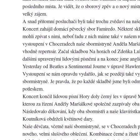
posledního místa. Je vidět, že o sborový zpěv a o nový míst
velký zájem.
A snad přítomní posluchači byli také trochu zvědaví na naš
Koncert zahájil domácí pěvecký sbor Famiredo. Některé sk
mohli zpívat s nimi, neboť řadu z nich máme také v našem r
vystoupení v Choceradech naše sbormistryně Anděla Maršá
vhodně repertoár. Začal skladbou Na horách od Zdeňka Lu
dalšími upravenými lidovými písněmi a na konec jsme angli
Yesterday od Beatles a Sentimental Journe v úpravě Hawle
Vystoupení se nám opravdu vydařilo, jak se později také vyj
sbormistryně. Je pravda, že po každé skladbě jsme byli od
potleskem.
Koncert končil lidovou písní Hory doly černý les v úpravě
kterou za řízení Anděly Maršálkové společně zazpívaly oba
Následovalo děkování, kdy oba sbormistři a naše klavíristk
Koutníková obdrželi květinové dary.
Naše děvčata, včetně naší sbormistryně, se v Choceradech 
nového, velmi slušivého oblečení. Kombinace černé a žluté 