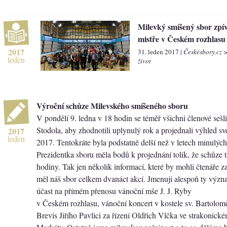
Milevký smíšený sbor zpív
mistře v Českém rozhlasu
2017
31. leden 2017 |
Českésbory.cz 
leden
život
Výroční schůze Milevského smíšeného sboru
V pondělí 9. ledna v 18 hodin se téměř všichni členové sešli
Stodola, aby zhodnotili uplynulý rok a projednali výhled své
2017
leden
2017. Tentokráte byla podstatně delší než v letech minulých
Prezidentka sboru měla bodů k projednání tolik, že schůze t
hodiny. Tak jen několik informací, které by mohli čtenáře z
měl náš sbor celkem dvanáct akcí. Jmenuji alespoň ty význa
účast na přímém přenosu vánoční mše J. J. Ryby
v Českém rozhlasu, vánoční koncert v kostele sv. Bartolom
Brevis Jiřího Pavlici za řízení Oldřich Vlčka ve strakonické