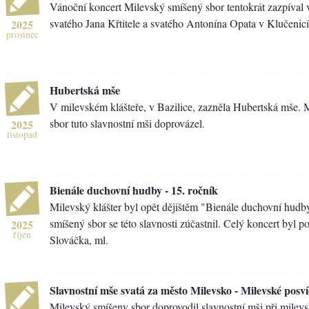
Vánoční koncert Milevský smíšený sbor tentokrát zazpíval 
svatého Jana Křtitele a svatého Antonína Opata v Klučenic
2025
prosinec
Hubertská mše
V milevském klášteře, v Bazilice, zazněla Hubertská mše.
sbor tuto slavnostní mši doprovázel.
2025
listopad
Bienále duchovní hudby - 15. ročník
Milevský klášter byl opět dějištěm "Bienále duchovní hudb
smíšený sbor se této slavnosti zúčastnil. Celý koncert byl p
2025
říjen
Slováčka, ml.
Slavnostní mše svatá za město Milevsko - Milevské posví
Milevský smíšeny sbor doprovodil slavnostní mši při milev