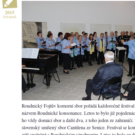
2015
listopad
Roudnický Fojtův komorní sbor pořádá každoročně festival
názvem Roudnické konsonance. Letos to bylo již pojedenác
ho vždy domácí sbor a další dva, z toho jeden ze zahraničí. 
slovenský smíšený sbor Cantilena ze Senice. Festival se ko
září společně s Roudnickým vinobraním. Letos to bylo ve dn