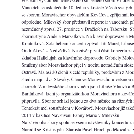
Poslední vystoupení Milevského smíšeného sboru v době a
Vánocích se uskutečnilo 10. ledna v kostele Všech svatých
se sborem Moraviachor obyvatelům Kovářova zpříjemnil le
odpoledne. Milevský sbor představil repertoár vánočních pís
nezměněný zpíval 27. prosince v Dražicích na Táborsku. Sb
sbormistryně Anděla Maršálková. Na klavír doprovázela Mi
Koutníková. Sóla během koncertu zpívali Jiří Marel, Libuš
Ondrušková – Nedvědivá. Na závěr první části koncertu za
skladba Hallelujah za klavírního doprovodu Gabriely Molov
Smíšený sbor Moraviachor přijel v trochu netradičním složen
Ostravě. Má asi 30 členů z celé republiky, především z Mo
středu mají i dva Slováky. Členové Moraviachoru většinou úč
sborech. Z milevského sboru v něm jsou Libuše Vlnová a 
Bartůňková, která je organizátorkou Moraviachoru a kovář
připravila. Sbor se schází jednou za dva měsíce na různých 
Tentokrát měl soustředění v Kovářově. Moraviachor již také
2014 v bazilice Navštívení Panny Marie v Milevsku.
Na závěr oba sbory spolu se všemi návštěvníky koncertu za
Narodil se Kristus pán. Starosta Pavel Hroch poděkoval za