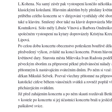
L.Kohena. Na samý závěr pak vystoupení končilo několik
klasickými koledami. Hlavním aktérům byly předány květin
průběhu celého koncertu se v dirigování vystřídaly obě sbor
také u klavíru. Smíšený sbor také na klavír doprovázela Mi
Koutníková. Sólo měly Libuše Vlnová a Barbora Ondruško
společném vystoupení na kytary doprovázely Kristýna Kre
Lípová.
Po celou dobu koncertu obecenstvo potleskem bouřlivě děk
předvedený výkon, zvláště na konci koncertu. Potom hlavní 
květinové dary. Starosta města Milevska Ivan Radosta pod
pěveckým sborům za připravení pěkné předvánoční nálady 
přítomným k nastávajícím svátečním dnům. Po něm si vzal 
děkan Mikuláš Selvek. Pozval všechny přítomné na připra
katolické církve během vánočních svátků a rovněž popřál 
přicházejícím svátkům.
Již před zahájením koncertu a po něm skauti rozdávali Betl
v kostele po koncertu si jej účastníci koncertu brali u jeslič
paškálové svíce.