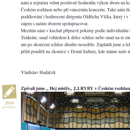
nám a zejména velmi pozitivně hodnotila výkon sboru na ko
Českém rozhlasu nebo při vánočním koncertu. Také nám tl
poděkování i hodnocení dirigenta Oldřicha Vlčka, který i 
zájem s naším sborem spolupracovat.
Mezitím nám v kuchař připravil pokrmy podle individuální
Tenkráte, snad vzhledem k délce schůze nebo snad na to měl
ani po skončení schůze dlouho nesedělo. Zaplatili jsme a ře
příští pondělí na zkoušce v Domě kultury, kde máme naše út
Vladislav Hadáček
Zpívali jsme „ Hej mistře„ J.J.RYBY v Českém rozhlas
2016
prosinec