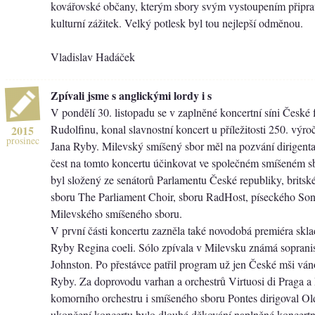
kovářovské občany, kterým sbory svým vystoupením připra
kulturní zážitek. Velký potlesk byl tou nejlepší odměnou.
Vladislav Hadáček
Zpívali jsme s anglickými lordy i s
V pondělí 30. listopadu se v zaplněné koncertní síni České 
Rudolfinu, konal slavnostní koncert u příležitosti 250. výro
2015
prosinec
Jana Ryby. Milevský smíšený sbor měl na pozvání dirigenta
čest na tomto koncertu účinkovat ve společném smíšeném s
byl složený ze senátorů Parlamentu České republiky, brits
sboru The Parliament Choir, sboru RadHost, píseckého Son
Milevského smíšeného sboru.
V první části koncertu zazněla také novodobá premiéra skl
Ryby Regina coeli. Sólo zpívala v Milevsku známá sopranis
Johnston. Po přestávce patřil program už jen České mši vá
Ryby. Za doprovodu varhan a orchestrů Virtuosi di Praga a
komorního orchestru i smíšeného sboru Pontes dirigoval Ol
ukončení koncertu bylo dlouhé děkování naplněné koncertní