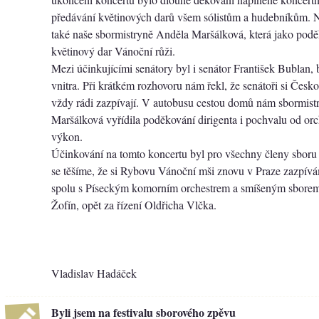
předávání květinových darů všem sólistům a hudebníkům. 
také naše sbormistryně Anděla Maršálková, která jako pod
květinový dar Vánoční růži.
Mezi účinkujícími senátory byl i senátor František Bublan, 
vnitra. Při krátkém rozhovoru nám řekl, že senátoři si Česk
vždy rádi zazpívají. V autobusu cestou domů nám sbormis
Maršálková vyřídila poděkování dirigenta i pochvalu od orc
výkon.
Účinkování na tomto koncertu byl pro všechny členy sboru 
se těšíme, že si Rybovu Vánoční mši znovu v Praze zazpívá
spolu s Píseckým komorním orchestrem a smíšeným sborem 
Žofín, opět za řízení Oldřicha Vlčka.
Vladislav Hadáček
Byli jsem na festivalu sborového zpěvu