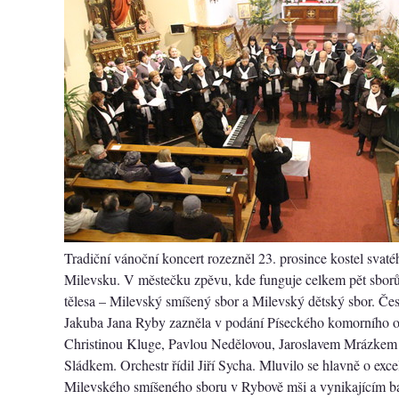
Tradiční vánoční koncert rozezněl 23. prosince kostel svat
Milevsku. V městečku zpěvu, kde funguje celkem pět sborů
tělesa – Milevský smíšený sbor a Milevský dětský sbor. Č
Jakuba Jana Ryby zazněla v podání Píseckého komorního orc
Christinou Kluge, Pavlou Nedělovou, Jaroslavem Mrázke
Sládkem. Orchestr řídil Jiří Sycha. Mluvilo se hlavně o ex
Milevského smíšeného sboru v Rybově mši a vynikajícím b