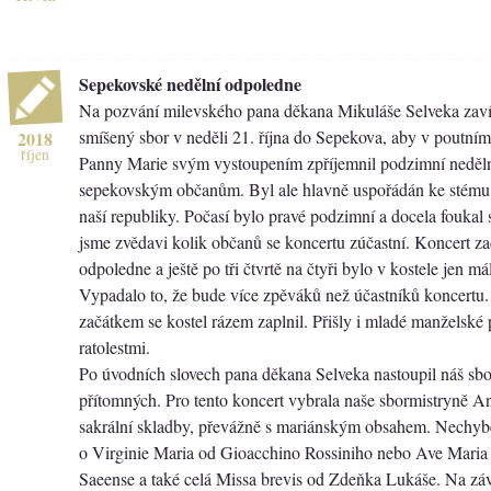
Sepekovské nedělní odpoledne
Na pozvání milevského pana děkana Mikuláše Selveka zaví
smíšený sbor v neděli 21. října do Sepekova, aby v poutní
2018
říjen
Panny Marie svým vystoupením zpříjemnil podzimní neděl
sepekovským občanům. Byl ale hlavně uspořádán ke stému 
naší republiky. Počasí bylo pravé podzimní a docela foukal s
jsme zvědavi kolik občanů se koncertu zúčastní. Koncert zač
odpoledne a ještě po tři čtvrtě na čtyři bylo v kostele jen m
Vypadalo to, že bude více zpěváků než účastníků koncertu.
začátkem se kostel rázem zaplnil. Přišly i mladé manželské
ratolestmi.
Po úvodních slovech pana děkana Selveka nastoupil náš sbo
přítomných. Pro tento koncert vybrala naše sbormistryně 
sakrální skladby, převážně s mariánským obsahem. Nechybě
o Virginie Maria od Gioacchino Rossiniho nebo Ave Maria 
Saeense a také celá Missa brevis od Zdeňka Lukáše. Na záv