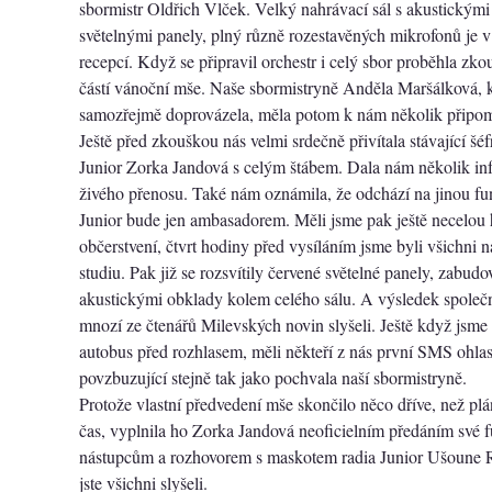
sbormistr Oldřich Vlček. Velký nahrávací sál s akustickými
světelnými panely, plný různě rozestavěných mikrofonů je v
recepcí. Když se připravil orchestr i celý sbor proběhla zko
částí vánoční mše. Naše sbormistryně Anděla Maršálková, k
samozřejmě doprovázela, měla potom k nám několik připo
Ještě před zkouškou nás velmi srdečně přivítala stávající šé
Junior Zorka Jandová s celým štábem. Dala nám několik in
živého přenosu. Také nám oznámila, že odchází na jinou fun
Junior bude jen ambasadorem. Měli jsme pak ještě necelou
občerstvení, čtvrt hodiny před vysíláním jsme byli všichni 
studiu. Pak již se rozsvítily červené světelné panely, zabud
akustickými obklady kolem celého sálu. A výsledek společ
mnozí ze čtenářů Milevských novin slyšeli. Ještě když jsme 
autobus před rozhlasem, měli někteří z nás první SMS ohlas
povzbuzující stejně tak jako pochvala naší sbormistryně.
Protože vlastní předvedení mše skončilo něco dříve, než pl
čas, vyplnila ho Zorka Jandová neoficielním předáním své
nástupcům a rozhovorem s maskotem radia Junior Ušoune 
jste všichni slyšeli.