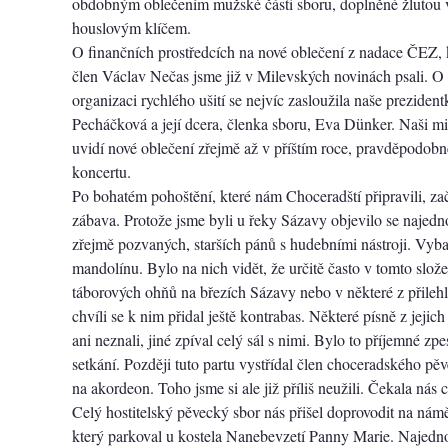
obdobným oblečením mužské části sboru, doplněné žlutou 
houslovým klíčem.
O finančních prostředcích na nové oblečení z nadace ČEZ, kt
člen Václav Nečas jsme již v Milevských novinách psali. O 
organizaci rychlého ušití se nejvíc zasloužila naše preziden
Pecháčková a její dcera, členka sboru, Eva Dünker. Naši mil
uvidí nové oblečení zřejmě až v příštím roce, pravděpodobn
koncertu.
Po bohatém pohoštění, které nám Choceradští připravili, za
zábava. Protože jsme byli u řeky Sázavy objevilo se najedno
zřejmě pozvaných, starších pánů s hudebními nástroji. Vybal
mandolínu. Bylo na nich vidět, že určitě často v tomto slože
táborových ohňů na březích Sázavy nebo v některé z přileh
chvíli se k nim přidal ještě kontrabas. Některé písně z jejic
ani neznali, jiné zpíval celý sál s nimi. Bylo to příjemné zp
setkání. Později tuto partu vystřídal člen choceradského p
na akordeon. Toho jsme si ale již příliš neužili. Čekala nás
Celý hostitelský pěvecký sbor nás přišel doprovodit na námě
který parkoval u kostela Nanebevzetí Panny Marie. Najedn