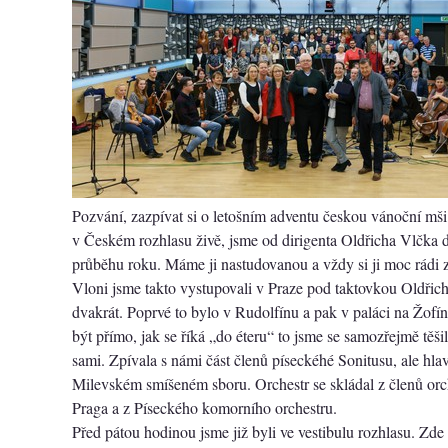
Pozvání, zazpívat si o letošním adventu českou vánoční mš
v Českém rozhlasu živě, jsme od dirigenta Oldřicha Vlčka do
průběhu roku. Máme ji nastudovanou a vždy si ji moc rádi
Vloni jsme takto vystupovali v Praze pod taktovkou Oldři
dvakrát. Poprvé to bylo v Rudolfínu a pak v paláci na Žofín
být přímo, jak se říká „do éteru“ to jsme se samozřejmě těši
sami. Zpívala s námi část členů píseckéhé Sonitusu, ale hlav
Milevském smíšeném sboru. Orchestr se skládal z členů orch
Praga a z Píseckého komorního orchestru.
Před pátou hodinou jsme již byli ve vestibulu rozhlasu. Zde