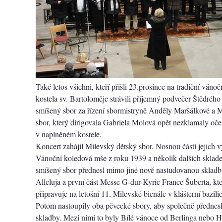
Také letos všichni, kteří přišli 23.prosince na tradiční váno
kostela sv. Bartoloměje strávili příjemný podvečer Štědréh
smíšený sbor za řízení sbormistryně Anděly Maršálkové a 
sbor, který dirigovala Gabriela Molová opět nezklamaly oč
v naplněném kostele.
Koncert zahájil Milevský dětský sbor. Nosnou částí jejich 
Vánoční koledová mše z roku 1939 a několik dalších sklad
smíšený sbor přednesl mimo jiné nově nastudovanou sklad
Alleluja a první část Messe G-dur-Kyrie France Šuberta, kt
připravuje na letošní 11. Milevské bienále v klášterní bazilic
Potom nastoupily oba pěvecké sbory, aby společně přednesl
skladby. Mezi nimi to byly Bílé vánoce od Berlinga nebo H