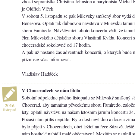
zhostí sopranistka Christina Johnston a barytonista Michal 
je Oldřich Vlček.
V sobotu 5. listopadu se pak Milevský smíšený sbor vydá 
Benešova. Oplatí tak dubnovou návštěvu v Milevsku tamn
sboru Famiredo. Návštěvníci tohoto koncertu vědí, že tamní
člen Milevského dětského sboru Vlastimil Kvída. Koncert 
choceradské sokolovně od 17 hodin.
A pak už nastane čas adventních koncertů, o kterých bude 
příznivce včas informovat.
Vladislav Hadáček
V Choceradech se nám líbilo
Sobotní odpoledne pátého listopadu se Milevský smíšený s
Chocerad, aby tamnímu pěveckému sboru Famiredo, založ
2016
listopad
lety, oplatil návštěvu na našem letošním jarním koncertu 24
Počasí nám příliš nepřálo. Bylo dost nevlídno a docela zima.
bylo přijetí v Choceradech, obci ležící na řece Sázavě. Ješ
nám hostitelé nabídli malé občerstvení. Mezitím se naplnil 