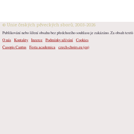
© Unie českých pěveckých sborů, 2003-2026
Publikování nebo šíření obsahu bez předchozího souhlasu je zakázáno. Za obsah textů o
O nás
Kontakty
Inzerce
Podmínky užívání
Cookies
Časopis Cantus
Festa academica
czech-choirs.eu (en)