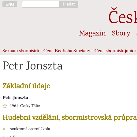
Hledat
ENG
Čes
Magazín
Sbory
Seznam sbormistrů
•
Cena Bedřicha Smetany
•
Cena sbormistr-junior
Petr Jonszta
Základní údaje
Petr Jonszta
1961, Český Těšín
Hudební vzdělání, sbormistrovská průpra
soukromá operní škola
►