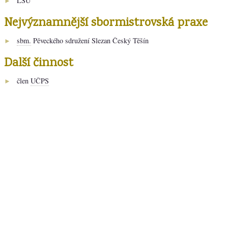
LŠU
►
Nejvýznamnější sbormistrovská praxe
sbm.
Pěveckého sdružení Slezan Český Těšín
►
Další činnost
člen
UČPS
►