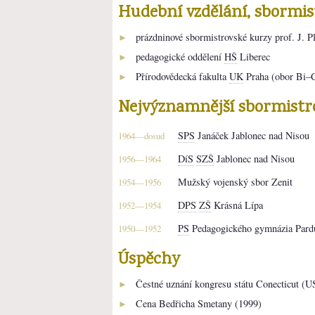
Hudební vzdělání, sbormi
prázdninové sbormistrovské kurzy prof. J. 
►
pedagogické oddělení
HŠ
Liberec
►
Přírodovědecká fakulta
UK
Praha (obor Bi–
►
Nejvýznamnější sbormistr
SPS
Janáček Jablonec nad Nisou
1964—dosud
DíS
SZŠ
Jablonec nad Nisou
1956—1964
Mužský vojenský sbor Zenit
1954—1956
DPS
ZŠ
Krásná Lípa
1952—1954
PS
Pedagogického gymnázia Pard
1950—1952
Úspěchy
Čestné uznání kongresu státu Conecticut (U
►
Cena Bedřicha Smetany (1999)
►