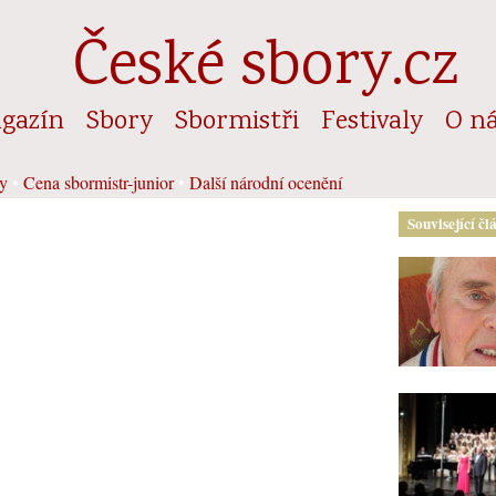
České sbory.cz
gazín
Sbory
Sbormistři
Festivaly
O n
y
•
Cena sbormistr-junior
•
Další národní ocenění
Související čl