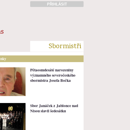
PŘIHLÁSIT
ás
Sbormistři
ánky
Pětaosmdesáté narozeniny
významného severočeského
sbormistra Josefa Bočka
Sbor Janáček z Jablonce nad
Nisou slavil šedesátku