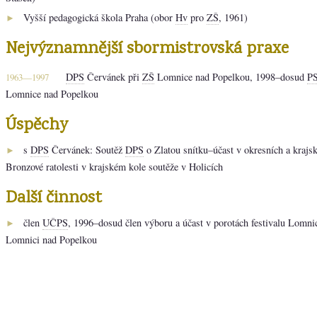
Vyšší pedagogická škola Praha (obor
Hv
pro
ZŠ
, 1961)
►
Nejvýznamnější sbormistrovská praxe
DPS
Červánek při
ZŠ
Lomnice nad Popelkou, 1998–dosud
P
1963—1997
Lomnice nad Popelkou
Úspěchy
s
DPS
Červánek: Soutěž
DPS
o Zlatou snítku–účast v okresních a krajsk
►
Bronzové ratolesti v krajském kole soutěže v Holicích
Další činnost
člen
UČPS
, 1996–dosud člen výboru a účast v porotách festivalu Lomni
►
Lomnici nad Popelkou