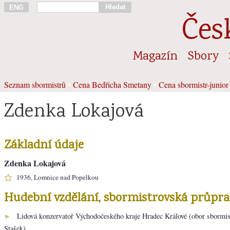
Hledat
ENG
Čes
Magazín
Sbory
Seznam sbormistrů
•
Cena Bedřicha Smetany
•
Cena sbormistr-junior
Zdenka Lokajová
Základní údaje
Zdenka Lokajová
1936, Lomnice nad Popelkou
Hudební vzdělání, sbormistrovská průpra
Lidová konzervatoř Východočeského kraje Hradec Králové (obor sbormist
►
Stašek)