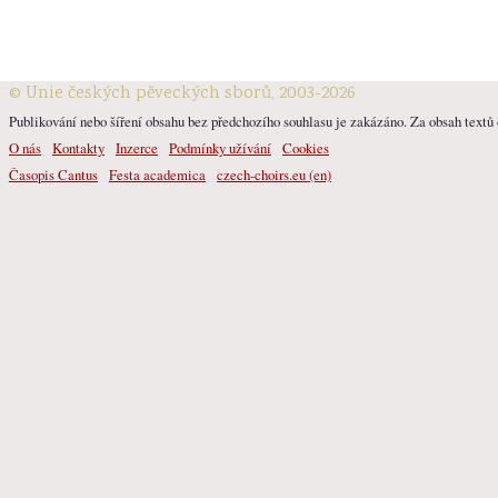
© Unie českých pěveckých sborů, 2003-2026
Publikování nebo šíření obsahu bez předchozího souhlasu je zakázáno. Za obsah textů o
O nás
Kontakty
Inzerce
Podmínky užívání
Cookies
Časopis Cantus
Festa academica
czech-choirs.eu (en)