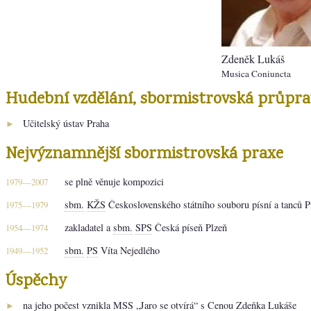
Zdeněk Lukáš
Musica Coniuncta
Hudební vzdělání, sbormistrovská průpra
Učitelský ústav Praha
►
Nejvýznamnější sbormistrovská praxe
se plně věnuje kompozici
1979—2007
sbm.
KŽS
Československého státního souboru písní a tanců P
1975—1979
zakladatel a
sbm.
SPS
Česká píseň Plzeň
1954—1974
sbm.
PS
Víta Nejedlého
1949—1952
Úspěchy
na jeho počest vznikla
MSS
„Jaro se otvírá“ s Cenou Zdeňka Lukáše
►