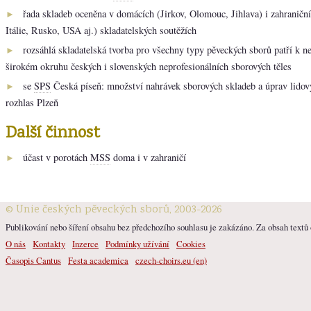
řada skladeb oceněna v domácích (Jirkov, Olomouc, Jihlava) i zahraničn
►
Itálie, Rusko, USA aj.) skladatelských soutěžích
rozsáhlá skladatelská tvorba pro všechny typy pěveckých sborů patří k n
►
širokém okruhu českých i slovenských neprofesionálních sborových těles
se
SPS
Česká píseň: množství nahrávek sborových skladeb a úprav lidov
►
rozhlas Plzeň
Další činnost
účast v porotách
MSS
doma i v zahraničí
►
© Unie českých pěveckých sborů, 2003-2026
Publikování nebo šíření obsahu bez předchozího souhlasu je zakázáno. Za obsah textů o
O nás
Kontakty
Inzerce
Podmínky užívání
Cookies
Časopis Cantus
Festa academica
czech-choirs.eu (en)