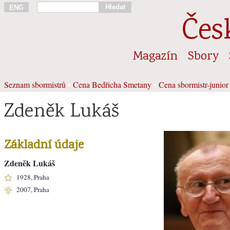
Hledat
ENG
Čes
Magazín
Sbory
Seznam sbormistrů
•
Cena Bedřicha Smetany
•
Cena sbormistr-junior
Zdeněk Lukáš
Základní údaje
Zdeněk Lukáš
1928, Praha
2007, Praha