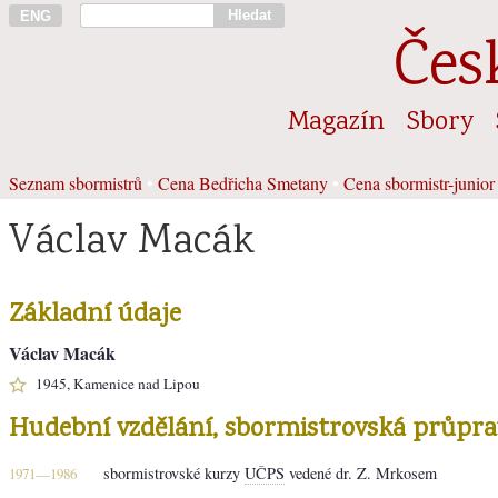
Hledat
ENG
Čes
Magazín
Sbory
Seznam sbormistrů
•
Cena Bedřicha Smetany
•
Cena sbormistr-junior
Václav Macák
Základní údaje
Václav Macák
1945, Kamenice nad Lipou
Hudební vzdělání, sbormistrovská průpra
sbormistrovské kurzy
UČPS
vedené dr. Z. Mrkosem
1971—1986