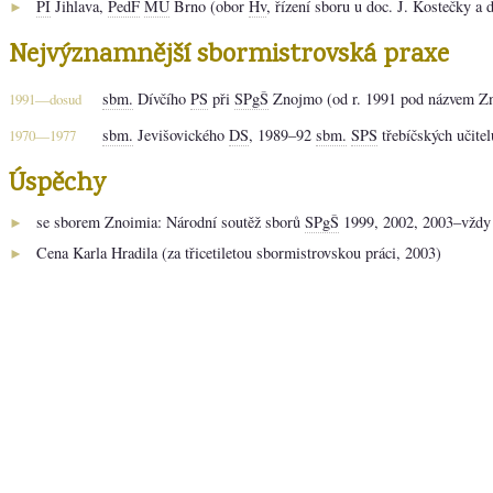
PI
Jihlava,
PedF
MU
Brno (obor
Hv
, řízení sboru u doc. J. Kostečky a 
►
Nejvýznamnější sbormistrovská praxe
sbm.
Dívčího
PS
při
SPgŠ
Znojmo (od r. 1991 pod názvem Z
1991—dosud
sbm.
Jevišovického
DS
, 1989–92
sbm.
SPS
třebíčských učitel
1970—1977
Úspěchy
se sborem Znoimia: Národní soutěž sborů
SPgŠ
1999, 2002, 2003–vždy 
►
Cena Karla Hradila (za třicetiletou sbormistrovskou práci, 2003)
►