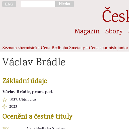
Hledat
ENG
Čes
Magazín
Sbory
Seznam sbormistrů
•
Cena Bedřicha Smetany
•
Cena sbormistr-junior
Václav Brádle
Základní údaje
Václav Brádle, prom. ped.
1937, Ubislavice
2023
Ocenění a čestné tituly
Cena Bedřicha Smetany
2009