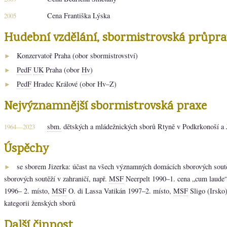
Cena Františka Lýska
2005
Hudební vzdělání, sbormistrovská průpra
Konzervatoř Praha (obor sbormistrovství)
►
PedF
UK
Praha (obor
Hv
)
►
PedF
Hradec Králové (obor Hv–Z)
►
Nejvýznamnější sbormistrovská praxe
sbm.
dětských a mládežnických sborů Rtyně v Podkrkonoší a 
1964—2023
Úspěchy
se sborem Jizerka: účast na všech významných domácích sborových soutě
►
sborových soutěží v zahraničí, např.
MSF
Neerpelt 1990–1. cena „cum laude
1996– 2. místo,
MSF
O. di Lassa Vatikán 1997–2. místo,
MSF
Sligo (Irsko
kategorii ženských sborů
Další činnost