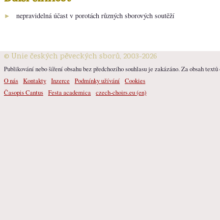
nepravidelná účast v porotách různých sborových soutěží
►
© Unie českých pěveckých sborů, 2003-2026
Publikování nebo šíření obsahu bez předchozího souhlasu je zakázáno. Za obsah textů o
O nás
Kontakty
Inzerce
Podmínky užívání
Cookies
Časopis Cantus
Festa academica
czech-choirs.eu (en)