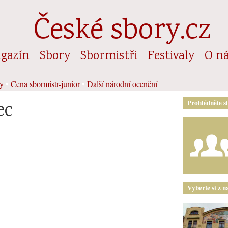
České sbory.cz
gazín
Sbory
Sbormistři
Festivaly
O n
y
•
Cena sbormistr-junior
•
Další národní ocenění
ec
Prohlédněte s
Vyberte si z n