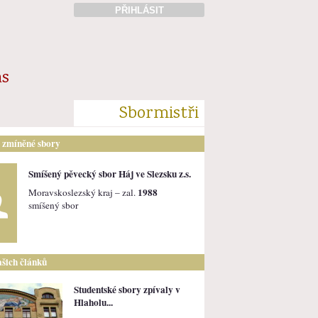
PŘIHLÁSIT
ás
Sbormistři
i zmíněné sbory
Smíšený pěvecký sbor Háj ve Slezsku z.s.
1988
Moravskoslezský kraj – zal.
smíšený sbor
ašich článků
Studentské sbory zpívaly v
Hlaholu...