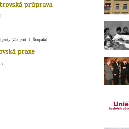
strovská průprava
)
igenty (žák prof. J. Šoupala)
ovská praxe
zsku
ě