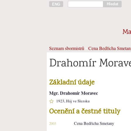
Hledat
ENG
Ma
Seznam sbormistrů
•
Cena Bedřicha Smetan
Drahomír Morav
Základní údaje
Mgr. Drahomír Moravec
1923, Háj ve Slezsku
Ocenění a čestné tituly
Cena Bedřicha Smetany
2003