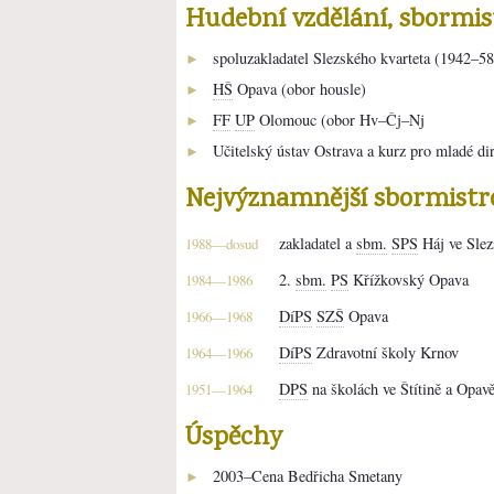
Hudební vzdělání, sbormi
spoluzakladatel Slezského kvarteta (1942–58
►
HŠ
Opava (obor housle)
►
FF
UP
Olomouc (obor Hv–Čj–Nj
►
Učitelský ústav Ostrava a kurz pro mladé dir
►
Nejvýznamnější sbormistr
zakladatel a
sbm.
SPS
Háj ve Sle
1988—dosud
2.
sbm.
PS
Křížkovský Opava
1984—1986
DíPS
SZŠ
Opava
1966—1968
DíPS
Zdravotní školy Krnov
1964—1966
DPS
na školách ve Štítině a Opav
1951—1964
Úspěchy
2003–Cena Bedřicha Smetany
►