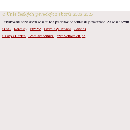
© Unie českých pěveckých sborů, 2003-2026
Publikování nebo šíření obsahu bez předchozího souhlasu je zakázáno. Za obsah textů o
O nás
Kontakty
Inzerce
Podmínky užívání
Cookies
Časopis Cantus
Festa academica
czech-choirs.eu (en)