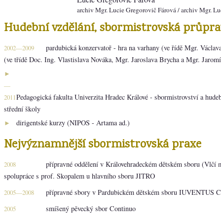
archiv Mgr. Lucie Gregorovič Fárová
/ archiv Mgr. L
Hudební vzdělání, sbormistrovská průpra
pardubická konzervatoř - hra na varhany (ve řídě Mgr. Václava
2002—2009
(ve třídě Doc. Ing. Vlastislava Nováka, Mgr. Jaroslava Brycha a Mgr. Jaromí
►
—
Pedagogická fakulta Univerzita Hradec Králové - sbormistrovství a hude
2011
střední školy
dirigentské kurzy (NIPOS - Artama ad.)
►
Nejvýznamnější sbormistrovská praxe
přípravné oddělení v Královehradeckém dětském sboru (Vlčí m
2008
spolupráce s prof. Skopalem u hlavního sboru JITRO
přípravné sbory v Pardubickém dětském sboru IUVENTUS
2005—2008
smíšený pěvecký sbor Continuo
2005