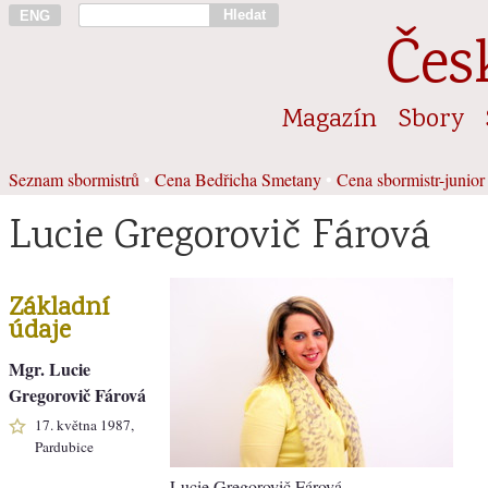
Hledat
ENG
Čes
Magazín
Sbory
Seznam sbormistrů
•
Cena Bedřicha Smetany
•
Cena sbormistr-junior
Lucie Gregorovič Fárová
Základní
údaje
Mgr. Lucie
Gregorovič Fárová
17. května 1987,
Pardubice
Lucie Gregorovič Fárová