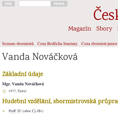
Hledat
ENG
Čes
Magazín
Sbory
Seznam sbormistrů
•
Cena Bedřicha Smetany
•
Cena sbormistr-junior
Vanda Nováčková
Základní údaje
Mgr. Vanda Nováčková
1977, Třebíč
Hudební vzdělání, sbormistrovská průpra
PedF
JU
(obor Čj–Hv)
►