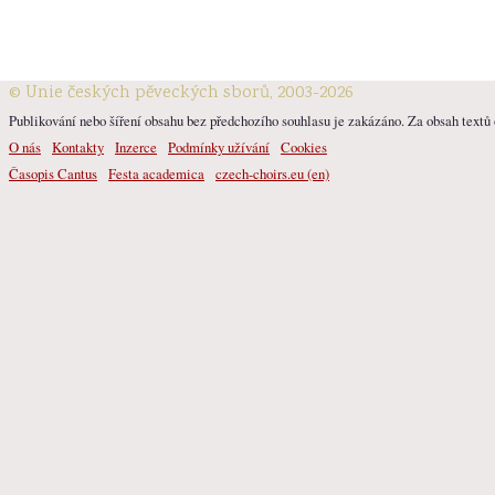
© Unie českých pěveckých sborů, 2003-2026
Publikování nebo šíření obsahu bez předchozího souhlasu je zakázáno. Za obsah textů o
O nás
Kontakty
Inzerce
Podmínky užívání
Cookies
Časopis Cantus
Festa academica
czech-choirs.eu (en)