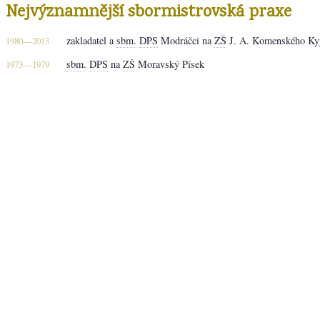
Nejvýznamnější sbormistrovská praxe
zakladatel a
sbm.
DPS
Modráčci na
ZŠ
J. A. Komenského Ky
1980—2013
sbm.
DPS
na
ZŠ
Moravský Písek
1973—1979