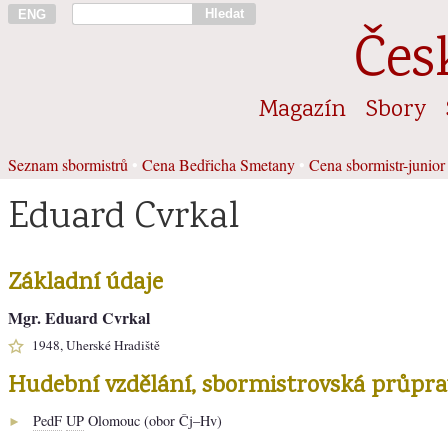
Hledat
ENG
Čes
Magazín
Sbory
Seznam sbormistrů
•
Cena Bedřicha Smetany
•
Cena sbormistr-junior
Eduard Cvrkal
Základní údaje
Mgr. Eduard Cvrkal
1948, Uherské Hradiště
Hudební vzdělání, sbormistrovská průpra
PedF
UP
Olomouc (obor Čj–Hv)
►