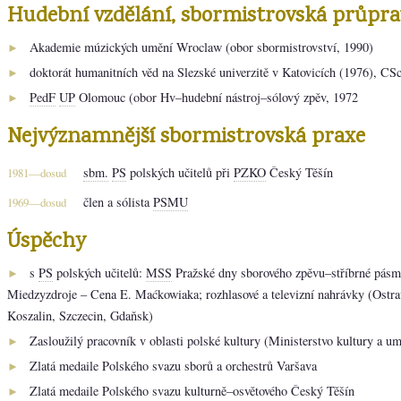
Hudební vzdělání, sbormistrovská průpra
Akademie múzických umění Wroclaw (obor sbormistrovství, 1990)
►
doktorát humanitních věd na Slezské univerzitě v Katovicích (1976), CS
►
PedF
UP
Olomouc (obor Hv–hudební nástroj–sólový zpěv, 1972
►
Nejvýznamnější sbormistrovská praxe
sbm.
PS
polských učitelů při
PZKO
Český Těšín
1981—dosud
člen a sólista
PSMU
1969—dosud
Úspěchy
s
PS
polských učitelů:
MSS
Pražské dny sborového zpěvu–stříbrné pás
►
Miedzyzdroje – Cena E. Maćkowiaka; rozhlasové a televizní nahrávky (Ostra
Koszalin, Szczecin, Gdaňsk)
Zasloužilý pracovník v oblasti polské kultury (Ministerstvo kultury a um
►
Zlatá medaile Polského svazu sborů a orchestrů Varšava
►
Zlatá medaile Polského svazu kulturně–osvětového Český Těšín
►