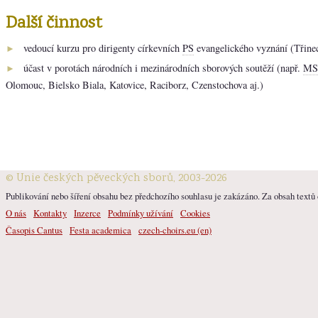
Další činnost
vedoucí kurzu pro dirigenty církevních
PS
evangelického vyznání (Třinec
►
účast v porotách národních i mezinárodních sborových soutěží (např.
MS
►
Olomouc, Bielsko Biala, Katovice, Raciborz, Czenstochova aj.)
© Unie českých pěveckých sborů, 2003-2026
Publikování nebo šíření obsahu bez předchozího souhlasu je zakázáno. Za obsah textů o
O nás
Kontakty
Inzerce
Podmínky užívání
Cookies
Časopis Cantus
Festa academica
czech-choirs.eu (en)