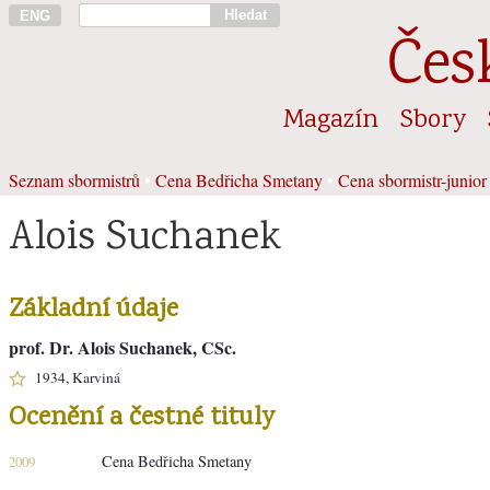
Hledat
ENG
Čes
Magazín
Sbory
Seznam sbormistrů
•
Cena Bedřicha Smetany
•
Cena sbormistr-junior
Alois Suchanek
Základní údaje
prof. Dr. Alois Suchanek, CSc.
1934, Karviná
Ocenění a čestné tituly
Cena Bedřicha Smetany
2009