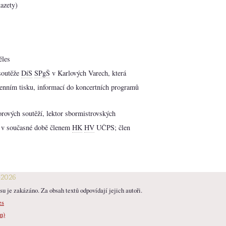
kazety)
ěles
 soutěže
DíS
SPgŠ
v Karlových Varech, která
denním tisku, informací do koncertních programů
orových soutěží, lektor sbormistrovských
, v současné době členem
HK
HV
UČPS; člen
-2026
u je zakázáno. Za obsah textů odpovídají jejich autoři.
es
n)