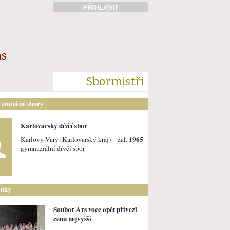
PŘIHLÁSIT
ás
Sbormistři
i zmíněné sbory
Karlovarský dívčí sbor
1965
Karlovy Vary (Karlovarský kraj) – zal.
gymnaziální dívčí sbor
ánky
Soubor Ars voce opět přivezl
cenu nejvyšší