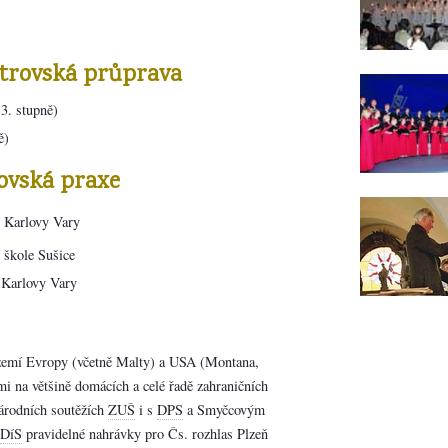
strovská průprava
3. stupně)
ě)
ovská praxe
Karlovy Vary
 škole Sušice
Karlovy Vary
 zemí Evropy (včetně Malty) a USA (Montana,
i na většině domácích a celé řadě zahraničních
národních soutěžích
ZUŠ
i s
DPS
a Smyčcovým
DíS
pravidelné nahrávky pro Čs. rozhlas Plzeň