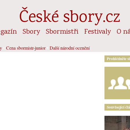
České sbory.cz
gazín
Sbory
Sbormistři
Festivaly
O n
y
•
Cena sbormistr-junior
•
Další národní ocenění
Prohlédněte s
Související čl