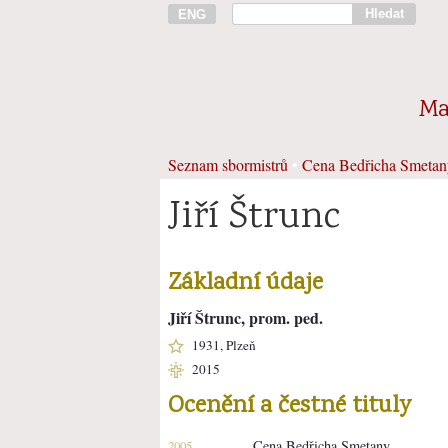
Hledat
ENG
Ma
Seznam sbormistrů
•
Cena Bedřicha Smetan
Jiří Štrunc
Základní údaje
Jiří Štrunc, prom. ped.
1931, Plzeň
2015
Ocenění a čestné tituly
Cena Bedřicha Smetany
2005