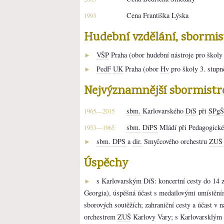
Cena Františka Lýska
1993
Hudební vzdělání, sbormi
VŠP
Praha (obor hudební nástroje pro školy 
►
PedF
UK
Praha (obor
Hv
pro školy 3. stupn
►
Nejvýznamnější sbormistr
sbm.
Karlovarského
DíS
při
SPgŠ
1965—2015
sbm.
DíPS
Mládí při Pedagogické
1953—1965
sbm.
DPS
a
dir.
Smyčcového orchestru
ZUŠ
►
Úspěchy
s Karlovarským DíS: koncertní cesty do 14
►
Georgia), úspěšná účast s medailovými umístěním
sborových soutěžích; zahraniční cesty a účast v 
orchestrem
ZUŠ
Karlovy Vary; s Karlovarsklým