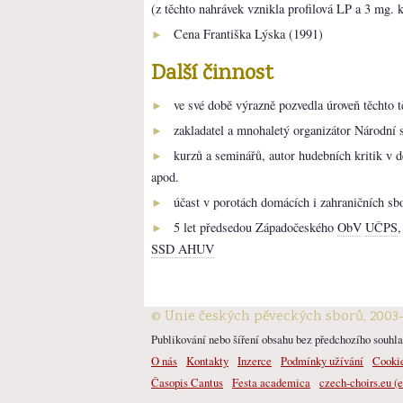
(z těchto nahrávek vznikla profilová LP a 3 mg. 
Cena Františka Lýska (1991)
►
Další činnost
ve své době výrazně pozvedla úroveň těchto t
►
zakladatel a mnohaletý organizátor Národní
►
kurzů a seminářů, autor hudebních kritik v 
►
apod.
účast v porotách domácích i zahraničních sb
►
5 let předsedou Západočeského
ObV
UČPS
►
SSD AHUV
© Unie českých pěveckých sborů, 2003
Publikování nebo šíření obsahu bez předchozího souhlas
O nás
Kontakty
Inzerce
Podmínky užívání
Cooki
Časopis Cantus
Festa academica
czech-choirs.eu (e