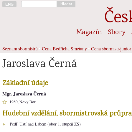
Hledat
ENG
Čes
Magazín
Sbory
Seznam sbormistrů
•
Cena Bedřicha Smetany
•
Cena sbormistr-junior
Jaroslava Černá
Základní údaje
Mgr. Jaroslava Černá
1960, Nový Bor
Hudební vzdělání, sbormistrovská průpra
PedF
Ústí nad Labem (obor 1. stupeň
ZŠ
)
►