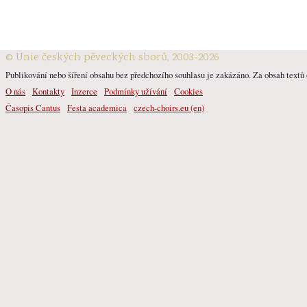
© Unie českých pěveckých sborů, 2003-2026
Publikování nebo šíření obsahu bez předchozího souhlasu je zakázáno. Za obsah textů o
O nás
Kontakty
Inzerce
Podmínky užívání
Cookies
Časopis Cantus
Festa academica
czech-choirs.eu (en)