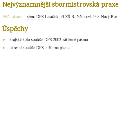
Nejvýznamnější sbormistrovská praxe
sbm.
DPS
Lesáček při
ZŠ
B. Němcové 539, Nový Bor
1982—dosud
Úspěchy
krajské kolo soutěže
DPS
2002–stříbrné pásmo
►
okresní soutěže DPS–stříbrná pásma
►