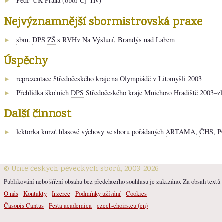
PedF
UK
Praha (obor Čj–Hv)
►
Nejvýznamnější sbormistrovská praxe
sbm.
DPS
ZŠ
s RVHv Na Výsluní, Brandýs nad Labem
►
Úspěchy
reprezentace Středočeského kraje na Olympiádě v Litomyšli 2003
►
Přehlídka školních
DPS
Středočeského kraje Mnichovo Hradiště 2003–z
►
Další činnost
lektorka kurzů hlasové výchovy ve sboru pořádaných
ARTAMA
,
ČHS
, 
►
© Unie českých pěveckých sborů, 2003-2026
Publikování nebo šíření obsahu bez předchozího souhlasu je zakázáno. Za obsah textů o
O nás
Kontakty
Inzerce
Podmínky užívání
Cookies
Časopis Cantus
Festa academica
czech-choirs.eu (en)