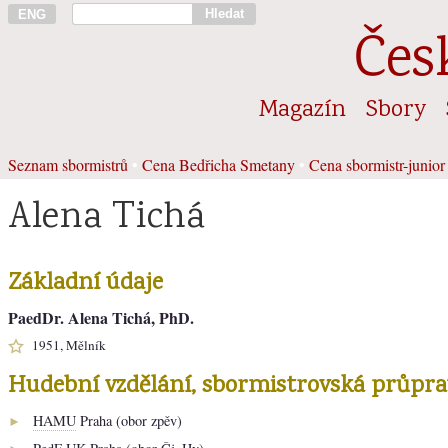
Hledat
ENG
Čes
Magazín
Sbory
Seznam sbormistrů
•
Cena Bedřicha Smetany
•
Cena sbormistr-junior
Alena Tichá
Základní údaje
PaedDr. Alena Tichá, PhD.
1951, Mělník
Hudební vzdělání, sbormistrovská průpra
HAMU
Praha (obor zpěv)
►