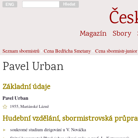
Hledat
ENG
Čes
Magazín
Sbory
Seznam sbormistrů
•
Cena Bedřicha Smetany
•
Cena sbormistr-junior
Pavel Urban
Základní údaje
Pavel Urban
1955, Mariánské Lázně
Hudební vzdělání, sbormistrovská průpra
soukromé studium dirigování u V. Nováčka
►