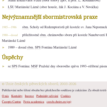
Státní konzervatoř Plzeň (obor sólový zpěv, u prof. L. Kotnauerové)
►
LŠU
Mariánské Lázně (obor housle, žák J. Kociána a V. Nováčka)
►
Nejvýznamnější sbormistrovská praxe
sbm.
Scholy od Redemptoristů při kostele sv. Jana Nepomuck
1985—1986
příležitostně
sbm.
chrámového sboru při kostele Nanebevzetí 
1980—dosud
Mariánské Lázně
1989 – dosud
sbm.
SPS
Fontána Mariánské Lázně
►
Úspěchy
se
SPS
Fontána:
MSF
Pražské dny sborového zpěvu 1993–stříbrné pásm
►
© Unie českých pěveckých sborů, 2003-2026
Publikování nebo šíření obsahu bez předchozího souhlasu je zakázáno. Za obsah textů o
O nás
Kontakty
Inzerce
Podmínky užívání
Cookies
Časopis Cantus
Festa academica
czech-choirs.eu (en)