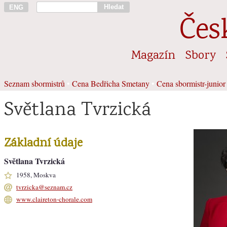
Hledat
ENG
Čes
Magazín
Sbory
Seznam sbormistrů
•
Cena Bedřicha Smetany
•
Cena sbormistr-junior
Světlana Tvrzická
Základní údaje
Světlana Tvrzická
1958, Moskva
tvrzicka@seznam.cz
www.claireton-chorale.com