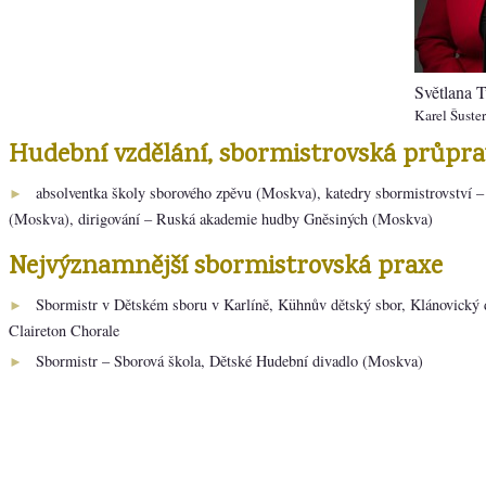
Světlana T
Karel Šuster
Hudební vzdělání, sbormistrovská průpra
absolventka školy sborového zpěvu (Moskva), katedry sbormistrovství –
►
(Moskva), dirigování – Ruská akademie hudby Gněsiných (Moskva)
Nejvýznamnější sbormistrovská praxe
Sbormistr v Dětském sboru v Karlíně, Kühnův dětský sbor, Klánovický 
►
Claireton Chorale
Sbormistr – Sborová škola, Dětské Hudební divadlo (Moskva)
►