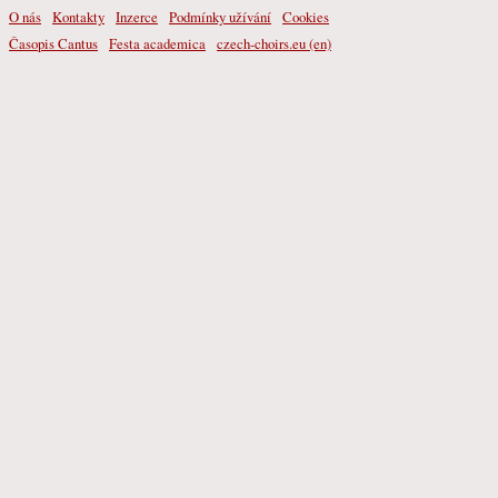
O nás
Kontakty
Inzerce
Podmínky užívání
Cookies
Časopis Cantus
Festa academica
czech-choirs.eu (en)