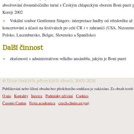
absolvování dvouměsíčního turné s Českým chlapeckým sborem Boni pueri p
Koreji 2002
Vokální soubor Gentlemen Singers: interpretace hudby od středověku až p
►
koncertování a účasti na festivalech po celé ČR i v zahraničí (USA, Nizoze
Polsko, Lucembursko, Belgie, Slovensko a Španělsko)
Další činnost
zkušenosti s administrativou velkého ansámblu, jakým je Boni pueri
►
© Unie českých pěveckých sborů, 2003-2026
Publikování nebo šíření obsahu bez předchozího souhlasu je zakázáno. Za obsah textů o
O nás
Kontakty
Inzerce
Podmínky užívání
Cookies
Časopis Cantus
Festa academica
czech-choirs.eu (en)