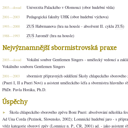
Univerzita Palackého v Olomouci (obor hudební věda)
2003—dosud
Pedagogická fakulty UHK (obor hudební výchova)
2001—2003
ZUŠ
Habrmanova (hra na housle - absolvent II. cyklu
ZUŠ
)
1993—2000
ZUŠ
Jaroměř (hra na housle)
1988—1993
Nejvýznamnější sbormistrovská praxe
Vokální soubor Gentlemen Singers - umělecký vedoucí a zaklá
2003—dosud
Vokálního souboru Gentlemen Singers
sbormistr přípravných oddělení Školy chlapeckého sborového 
2001—2003
(Pueri I, II a Pueri Novi) a asistent uměleckého šéfa a sbormistra hlavního 
PhDr. Pavla Horáka, Ph.D.
Úspěchy
Škola chlapeckého sborového zpěvu Boni Pueri: absolvování několika fest
►
Ad Una Corda (Pezinok, Slovensko, 2002); Lomnické hudební jaro - s příp
vítěz kategorie sborový zpěv (Lomnice n. P., ČR, 2001) ad. - jako asistent s