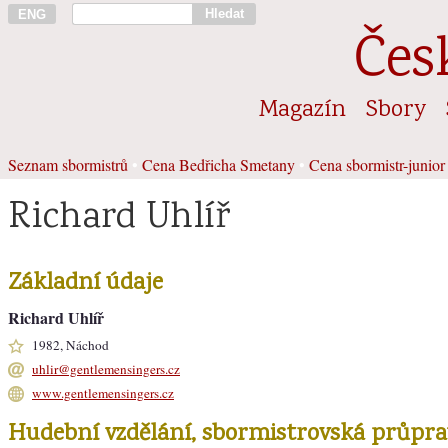
Hledat
ENG
Čes
Magazín
Sbory
Seznam sbormistrů
•
Cena Bedřicha Smetany
•
Cena sbormistr-junior
Richard Uhlíř
Základní údaje
Richard Uhlíř
1982, Náchod
uhlir@gentlemensingers.cz
www.gentlemensingers.cz
Hudební vzdělání, sbormistrovská průpra