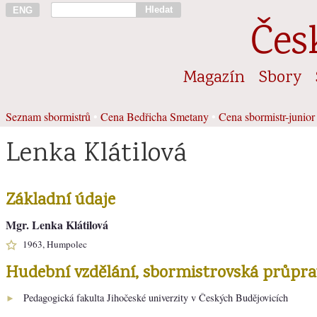
Hledat
ENG
Čes
Magazín
Sbory
Seznam sbormistrů
•
Cena Bedřicha Smetany
•
Cena sbormistr-junior
Lenka Klátilová
Základní údaje
Mgr. Lenka Klátilová
1963, Humpolec
Hudební vzdělání, sbormistrovská průpra
Pedagogická fakulta Jihočeské univerzity v Českých Budějovicích
►