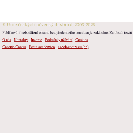
© Unie českých pěveckých sborů, 2003-2026
Publikování nebo šíření obsahu bez předchozího souhlasu je zakázáno. Za obsah textů o
O nás
Kontakty
Inzerce
Podmínky užívání
Cookies
Časopis Cantus
Festa academica
czech-choirs.eu (en)