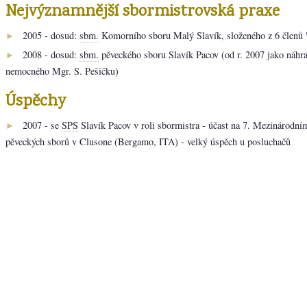
Nejvýznamnější sbormistrovská praxe
2005 - dosud:
sbm.
Komorního sboru Malý Slavík, složeného z 6 členů 
►
2008 - dosud:
sbm.
pěveckého sboru Slavík Pacov (od r. 2007 jako náhr
►
nemocného Mgr. S. Pešičku)
Úspěchy
2007 - se
SPS
Slavík Pacov v roli sbormistra - účast na 7. Mezinárodní
►
pěveckých sborů v Clusone (Bergamo, ITA) - velký úspěch u posluchačů