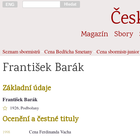
Hledat
ENG
Čes
Magazín
Sbory
Seznam sbormistrů
•
Cena Bedřicha Smetany
•
Cena sbormistr-junior
František Barák
Základní údaje
František Barák
1926, Podbořany
Ocenění a čestné tituly
Cena Ferdinanda Vacha
1998