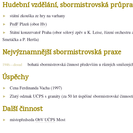
Hudební vzdělání, sbormistrovská průpra
státní zkouška ze hry na varhany
►
PedF
Plzeň (obor
Hv
)
►
Státní konzervatoř Praha (obor sólový zpěv u K. Leise, řízení orchestru 
►
Smetáčka a P. Hertla)
Nejvýznamnější sbormistrovská praxe
bohatá sbormistrovská činnost především u různých smíšených
1946—dosud
Úspěchy
Cena Ferdinanda Vacha (1997)
►
Zlatý odznak
UČPS
s granáty (za 50 let úspěšné sbormistrovské činnost
►
Další činnost
místopředseda
ObV
UČPS
Most
►