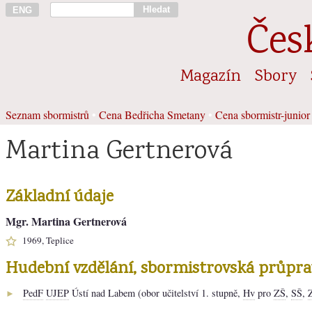
Hledat
ENG
Čes
Magazín
Sbory
Seznam sbormistrů
•
Cena Bedřicha Smetany
•
Cena sbormistr-junior
Martina Gertnerová
Základní údaje
Mgr. Martina Gertnerová
1969, Teplice
Hudební vzdělání, sbormistrovská průpra
PedF
UJEP
Ústí nad Labem (obor učitelství 1. stupně,
Hv
pro
ZŠ
,
SŠ
,
►