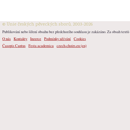
© Unie českých pěveckých sborů, 2003-2026
Publikování nebo šíření obsahu bez předchozího souhlasu je zakázáno. Za obsah textů o
O nás
Kontakty
Inzerce
Podmínky užívání
Cookies
Časopis Cantus
Festa academica
czech-choirs.eu (en)