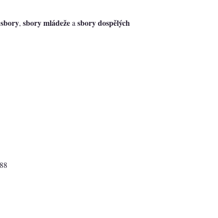
 sbory
sbory mládeže
sbory dospělých
,
a
3
188