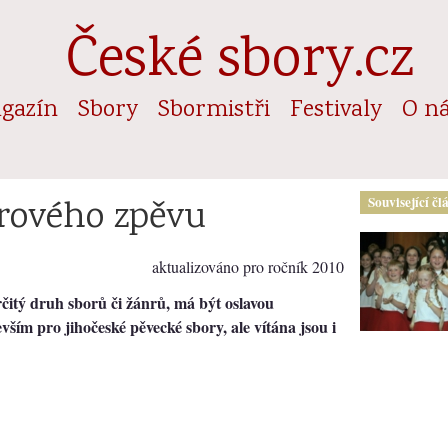
České sbory.cz
gazín
Sbory
Sbormistři
Festivaly
O n
orového zpěvu
Související čl
aktualizováno pro ročník 2010
rčitý druh sborů či žánrů, má být oslavou
vším pro jihočeské pěvecké sbory, ale vítána jsou i