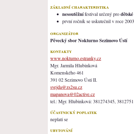
základní charakteristika
nesoutěžní
dětské
festival určený pro
první ročník se uskutečnil v roce 200
organizátor
Pěvecký sbor Nokturno Sezimovo Ústí
kontakty
www.nokturno.estranky.cz
Mgr. Jarmila Hlubinková
Komenského 461
391 02 Sezimovo Ústí II.
svejda@zs2su.cz
mapanova@02active.cz
tel.: Mgr. Hlubinková: 381274345, 381275
účastnický poplatek
neplatí se
ubytování