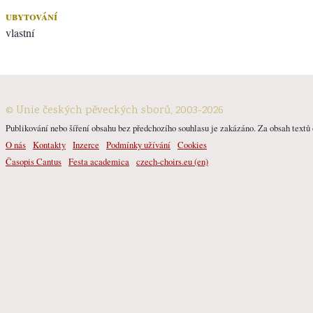
ubytování
vlastní
© Unie českých pěveckých sborů, 2003-2026
Publikování nebo šíření obsahu bez předchozího souhlasu je zakázáno. Za obsah textů o
O nás
Kontakty
Inzerce
Podmínky užívání
Cookies
Časopis Cantus
Festa academica
czech-choirs.eu (en)