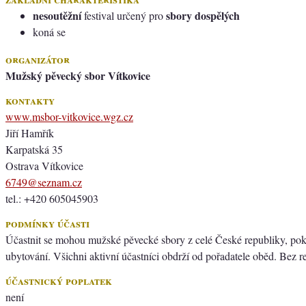
nesoutěžní
sbory dospělých
festival určený pro
koná se
organizátor
Mužský pěvecký sbor Vítkovice
kontakty
www.msbor-vitkovice.wgz.cz
Jiří Hamřík
Karpatská 35
Ostrava Vítkovice
6749@seznam.cz
tel.: +420 605045903
podmínky účasti
Účastnit se mohou mužské pěvecké sbory z celé České republiky, poku
ubytování. Všichni aktivní účastníci obdrží od pořadatele oběd. Bez r
účastnický poplatek
není