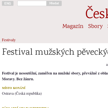
Hledat
ENG
Čes
Magazín
Sbory
Festivaly
Festival mužských pěvecký
a
Festival je nesoutěžní, zaměřen na mužské sbory, převážně z obl
Moravy. Bez žánru.
místo konání
Ostrava (Česká republika)
základní charakteristika