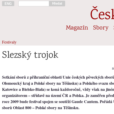
Hledat
ENG
Čes
Magazín
Sbory
Festivaly
Slezský trojok
a
Setkání sborů z příhraniční oblasti Unie českých pěveckých sbor
Olomoucký kraj a Polské sbory na Těšínsku) a Polského svazu sbo
Katowice a Bielsko-Biała) se koná každoročně, vždy však na jiném
organizátorem – střídavě na území ČR a Polska. Je zaměřen před
roce 2009 bude festival spojen se soutěží Gaude Cantem. Pořádá
sborů Oblast 800 – Polské sbory na Těšínsku.