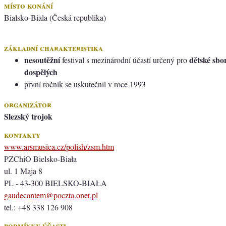
místo konání
Bialsko-Biala (Česká republika)
základní charakteristika
nesoutěžní
dětské sbo
festival s mezinárodní účastí určený pro
dospělých
první ročník se uskutečnil v roce 1993
organizátor
Slezský trojok
kontakty
www.arsmusica.cz/polish/zsm.htm
PZChiO Bielsko-Biała
ul. 1 Maja 8
PL - 43-300 BIELSKO-BIAŁA
gaudecantem@poczta.onet.pl
tel.: +48 338 126 908
podmínky účasti