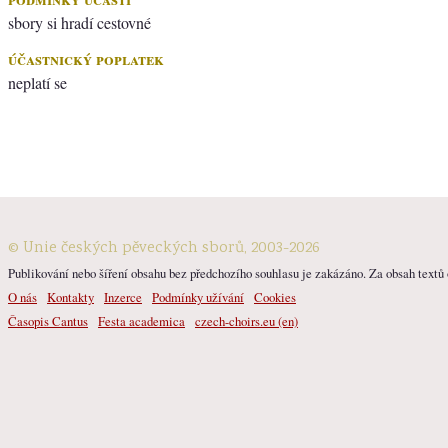
sbory si hradí cestovné
účastnický poplatek
neplatí se
© Unie českých pěveckých sborů, 2003-2026
Publikování nebo šíření obsahu bez předchozího souhlasu je zakázáno. Za obsah textů o
O nás
Kontakty
Inzerce
Podmínky užívání
Cookies
Časopis Cantus
Festa academica
czech-choirs.eu (en)