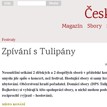
Hledat
ENG
Čes
Magazín
Sbory
Festivaly
Zpívání s Tulipány
a
Nesoutěžní setkání 2 dětských a 2 dospělých sborů v přátelské ko
smyslu jde spíše o koncert, než festival. Hostující sbory si samy 
ubytování. Občerstvení hradí pořadatel. Domácí sbory (DPS Tul
Bojkovice) si vybírají k této spolupráci sbory, u nichž mohou p
reciprocitě (výjezd – hostování).
místo konání