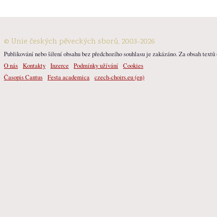
© Unie českých pěveckých sborů, 2003-2026
Publikování nebo šíření obsahu bez předchozího souhlasu je zakázáno. Za obsah textů o
O nás
Kontakty
Inzerce
Podmínky užívání
Cookies
Časopis Cantus
Festa academica
czech-choirs.eu (en)