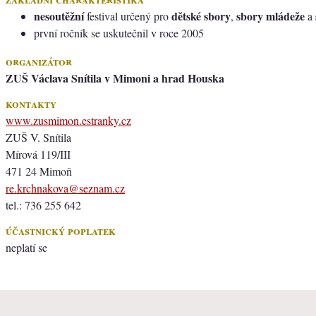
nesoutěžní
dětské sbory
sbory mládeže
festival určený pro
,
a
první ročník se uskutečnil v roce 2005
organizátor
ZUŠ Václava Snítila v Mimoni a hrad Houska
kontakty
www.zusmimon.estranky.cz
ZUŠ V. Snítila
Mírová 119/III
471 24 Mimoň
re.krchnakova@seznam.cz
tel.: 736 255 642
účastnický poplatek
neplatí se