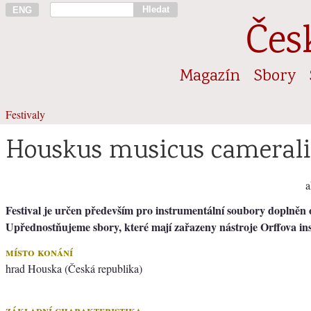
Hledat
ENG
Čes
Magazín
Sbory
Festivaly
Houskus musicus camerali
a
Festival je určen především pro instrumentální soubory doplněn 
Upřednostňujeme sbory, které mají zařazeny nástroje Orffova ins
místo konání
hrad Houska (Česká republika)
základní charakteristika