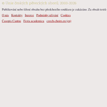
© Unie českých pěveckých sborů, 2003-2026
Publikování nebo šíření obsahu bez předchozího souhlasu je zakázáno. Za obsah textů o
O nás
Kontakty
Inzerce
Podmínky užívání
Cookies
Časopis Cantus
Festa academica
czech-choirs.eu (en)