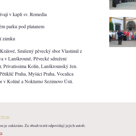
vají v kapli sv. Romedia
kém parku pod platanem
ří zámku
Králové, Smíšený pěvecký sbor Vlastimil z
va v Lanškrouně, Pěvecké sdružení
r, Privatissima Kolín, Lanškrounský žen.
ětiklíč Praha, Myšáci Praha, Vocalica
or v Kolíně a Nokturno Sezimovo Ústí.
-2026
u je zakázáno. Za obsah textů odpovídají jejich autoři.
es