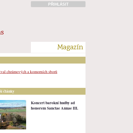
PŘIHLÁSIT
ás
Magazín
ival chrámových a komorních sborů
lší články
Koncert barokní hudby ad
honorem Sanctae Annae III.