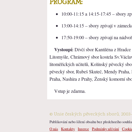
PROGRAM:
10:00-11:15 a 14:15-17:45 – sbory zpí
13:00-14:15 – sbory zpívají v zámec
17:50-19:00 – sbory zpívají na nádvo
Vystoupí:
Dívčí sbor Kantiléna z Hradce 
Litomyšle, Chrámový sbor kostela Sv.Václa
litoměřických učitelů, Kolínský pěvecký sbo
pěvecký sbor, Rubeš Skuteč, Mendy Praha, P
Praha, Nashira z Prahy, Ženský komorní sb
Vstup je zdarma.
© Unie českých pěveckých sborů, 2003
Publikování nebo šíření obsahu bez předchozího souhlas
O nás
Kontakty
Inzerce
Podmínky užívání
Cooki