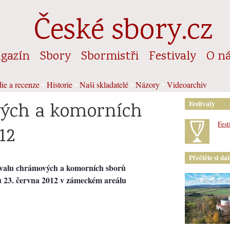
České sbory.cz
gazín
Sbory
Sbormistři
Festivaly
O n
ie a recenze
•
Historie
•
Naši skladatelé
•
Názory
•
Videoarchiv
vých a komorních
Festivaly
Fest
12
Přečtěte si da
tivalu chrámových a komorních sborů
tu 23. června 2012 v zámeckém areálu