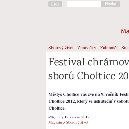
Hledat
ENG
Ma
Sborový život
•
Zprávičky
•
Zahraničí
•
Stud
Festival chrámo
sborů Choltice 20
Městys Choltice vás zve na 9. ročník Fes
Choltice 2012, který se uskuteční v sobo
Choltice.
-cs-
, úterý 12. června 2012
Magazín
>
Sborový život