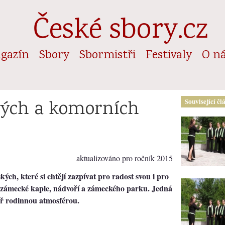
České sbory.cz
gazín
Sbory
Sbormistři
Festivaly
O n
vých a komorních
Související čl
aktualizováno pro ročník 2015
ých, které si chtějí zazpívat pro radost svou i pro
í zámecké kaple, nádvoří a zámeckého parku. Jedná
měř rodinnou atmosférou.