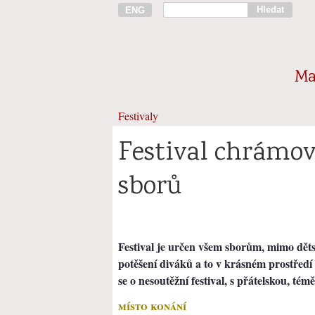
Hledat
ENG
Ma
Festivaly
Festival chrámo
sborů
Festival je určen všem sborům, mimo dětsk
potěšení diváků a to v krásném prostřed
se o nesoutěžní festival, s přátelskou, té
místo konání