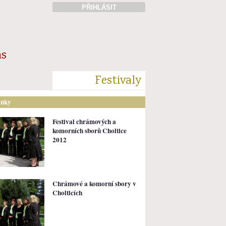
PŘIHLÁSIT
ás
Festivaly
ánky
Festival chrámových a
komorních sborů Choltice
2012
Chrámové a komorní sbory v
Cholticích