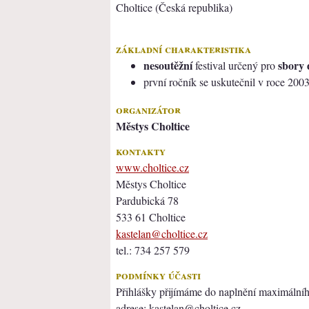
Choltice (Česká republika)
základní charakteristika
nesoutěžní
sbory 
festival určený pro
první ročník se uskutečnil v roce 200
organizátor
Městys Choltice
kontakty
www.choltice.cz
Městys Choltice
Pardubická 78
533 61 Choltice
kastelan@choltice.cz
tel.: 734 257 579
podmínky účasti
Přihlášky přijímáme do naplnění maximálního
adrese: kastelan@choltice.cz