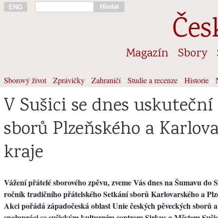
Hledat
ENG
Čes
Magazín
Sbory
Sborový život
•
Zprávičky
•
Zahraničí
•
Studie a recenze
•
Historie
•
V Sušici se dnes uskuteční 
sborů Plzeňského a Karlov
kraje
Vážení přátelé sborového zpěvu, zveme Vás dnes na Šumavu do Su
ročník tradičního přátelského Setkání sborů Karlovarského a Plz
Akci pořádá západočeská oblast Unie českých pěveckých sborů a
spolupráci se sušickým kulturním centrem Sirkus a Městem Sušic