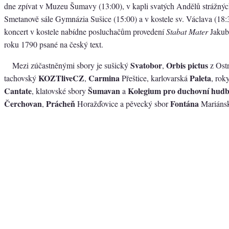
dne zpívat v Muzeu Šumavy (13:00), v kapli svatých Andělů strážnýc
Smetanově sále Gymnázia Sušice (15:00) a v kostele sv. Václava (18:
koncert v kostele nabídne posluchačům provedení
Stabat Mater
Jakub
roku 1790 psané na český text.
Svatobor
Orbis pictus
Mezi zúčastněnými sbory je sušický
,
z Ostr
KOZTliveCZ
Carmina
Paleta
tachovský
,
Přeštice, karlovarská
, rok
Cantate
Šumavan
Kolegium pro duchovní hud
, klatovské sbory
a
Čerchovan
Prácheň
Fontána
,
Horažďovice a pěvecký sbor
Mariánsk