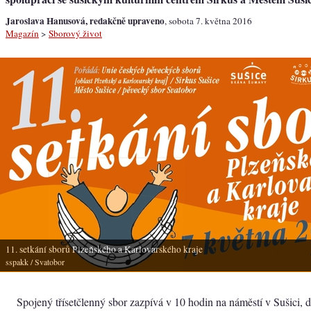
Jaroslava Hanusová, redakčně upraveno
, sobota 7. května 2016
Magazín
>
Sborový život
11. setkání sborů Plzeňského a Karlovarského kraje
sspakk
/ Svatobor
Spojený třísetčlenný sbor zazpívá v 10 hodin na náměstí v Sušici,