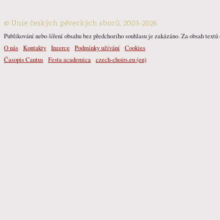
© Unie českých pěveckých sborů, 2003-2026
Publikování nebo šíření obsahu bez předchozího souhlasu je zakázáno. Za obsah textů o
O nás
Kontakty
Inzerce
Podmínky užívání
Cookies
Časopis Cantus
Festa academica
czech-choirs.eu (en)