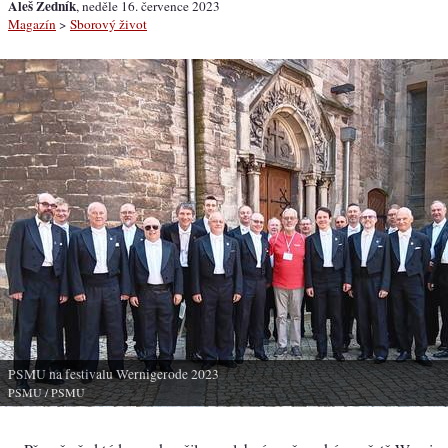
Aleš Zedník
, neděle 16. července 2023
Magazín
>
Sborový život
PSMU na festivalu Wernigerode 2023
PSMU
/ PSMU