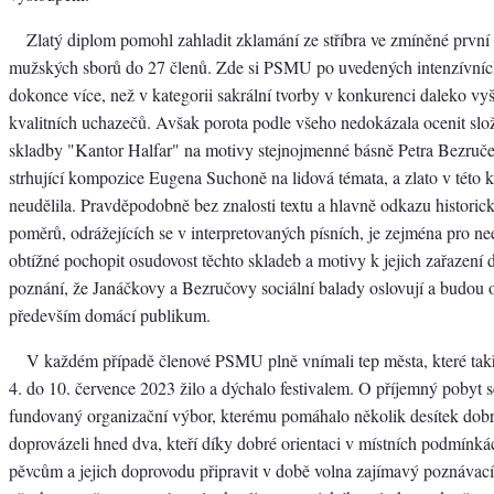
Zlatý diplom pomohl zahladit zklamání ze stříbra ve zmíněné první 
mužských sborů do 27 členů. Zde si PSMU po uvedených intenzívníc
dokonce více, než v kategorii sakrální tvorby v konkurenci daleko vy
kvalitních uchazečů. Avšak porota podle všeho nedokázala ocenit slo
skladby "Kantor Halfar" na motivy stejnojmenné básně Petra Bezruče,
strhující kompozice Eugena Suchoně na lidová témata, a zlato v této k
neudělila. Pravděpodobně bez znalosti textu a hlavně odkazu historic
poměrů, odrážejících se v interpretovaných písních, je zejména pro n
obtížné pochopit osudovost těchto skladeb a motivy k jejich zařazení d
poznání, že Janáčkovy a Bezručovy sociální balady oslovují a budou 
především domácí publikum.
V každém případě členové PSMU plně vnímali tep města, které tak
4. do 10. července 2023 žilo a dýchalo festivalem. O příjemný pobyt se
fundovaný organizační výbor, kterému pomáhalo několik desítek do
doprovázeli hned dva, kteří díky dobré orientaci v místních podmínká
pěvcům a jejich doprovodu připravit v době volna zajímavý poznávac