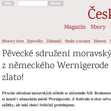
Hledat
ENG
Čes
Magazín
Sbory
Sborový život
•
Zprávičky
•
Zahraničí
•
Studie a recenze
•
Historie
•
Pěvecké sdružení moravský
z německého Wernigerode 
zlato!
Pěvecké sdružení moravských učitelů se zúčastnilo XII. Brahmsova
se konal v německém městě Wernigerode. Z festivalu si sbor odve
zážitky, ale také zlato! Srdečně gratulujeme.