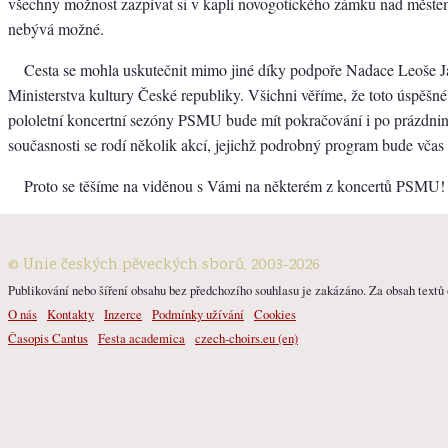
všechny možnost zazpívat si v kapli novogotického zámku nad měste
nebývá možné.
Cesta se mohla uskutečnit mimo jiné díky podpoře Nadace Leoše J
Ministerstva kultury České republiky. Všichni věříme, že toto úspěšn
pololetní koncertní sezóny PSMU bude mít pokračování i po prázdnin
současnosti se rodí několik akcí, jejichž podrobný program bude včas
Proto se těšíme na viděnou s Vámi na některém z koncertů PSMU!
© Unie českých pěveckých sborů, 2003-2026
Publikování nebo šíření obsahu bez předchozího souhlasu je zakázáno. Za obsah textů o
O nás
Kontakty
Inzerce
Podmínky užívání
Cookies
Časopis Cantus
Festa academica
czech-choirs.eu (en)