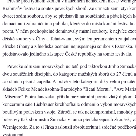
Přesně před týdnem skončil v malebném německém městě Wernige
Brahmsův festival a soutěž pěveckých sborů. Ze čtrnácti zemí čtyř kon
dvacet sedm souborů, aby se představili na soutěžních a přátelských 
domácímu i zahraničnímu publiku, které se do místa konání festivalu 
počtu. V něm pochopitelné dominovaly místní soubory, k nejvíce exot
dětské soubory z Číny a Tchai-wanu, svým temperamentem zaujal ev
africké Ghany a z hlediska ocenění nejúspěšnější soubor z Estonska
představovalo jediného zástupce České republiky na tomto festivalu.
Pěvecké sdružení moravských učitelů pod taktovkou Jiřího Šimáčka 
dvou soutěžních disciplín, do kategorie mužských sborů do 27 členů a
sakrálních písní á capella. A právě v této kategorii, díky velmi procí
skladeb Felixe Mendelssohna-Bartoldyho "Beati Mortui", "Ave Maria
"Miserere" Piotra Janczaka, přiřkla mezinárodní porota zlatý diplom.
koncertním sále Liebfrauenkirchhofhalle odměnilo výkon moravskýc
bouřlivým potleskem vstoje. Zúročil se tak nekompromisní, mnohdy p
bolestivý tlak sbormistra Šimáčka v rámci předcházejících zkoušek, vč
Wernigerode. Za to si Jirka zasloužil absolutorium i srdečné poděková
vystoupení.