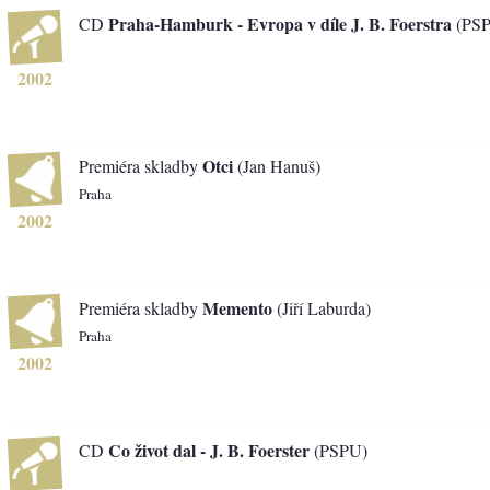
Praha-Hamburk - Evropa v díle J. B. Foerstra
CD
(PS
2002
Otci
Premiéra skladby
(Jan Hanuš)
Praha
2002
Memento
Premiéra skladby
(Jiří Laburda)
Praha
2002
Co život dal - J. B. Foerster
CD
(PSPU)