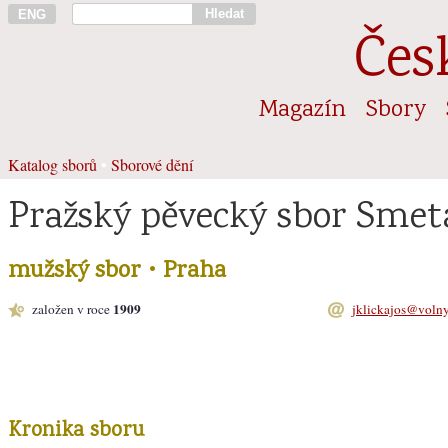
Hledat
ENG
Čes
Magazín
Sbory
Katalog sborů
•
Sborové dění
Pražský pěvecký sbor Sme
mužský sbor • Praha
1909
založen v roce
jklickajos@volny
Kronika sboru