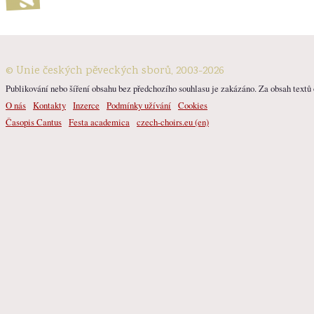
© Unie českých pěveckých sborů, 2003-2026
Publikování nebo šíření obsahu bez předchozího souhlasu je zakázáno. Za obsah textů o
O nás
Kontakty
Inzerce
Podmínky užívání
Cookies
Časopis Cantus
Festa academica
czech-choirs.eu (en)