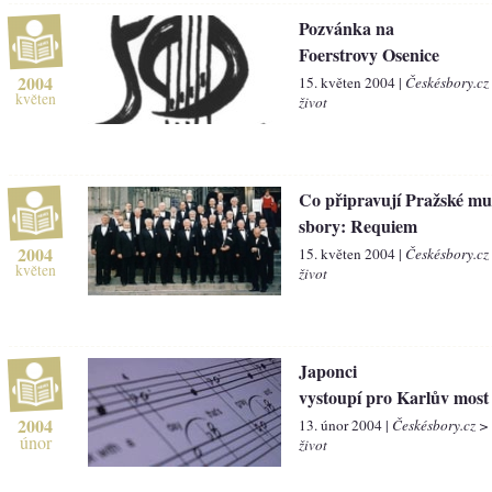
Pozvánka na
Foerstrovy Osenice
2004
15. květen 2004 |
Českésbory.cz
květen
život
Co připravují Pražské mu
sbory: Requiem
2004
15. květen 2004 |
Českésbory.cz
květen
život
Japonci
vystoupí pro Karlův most
2004
13. únor 2004 |
Českésbory.cz >
únor
život