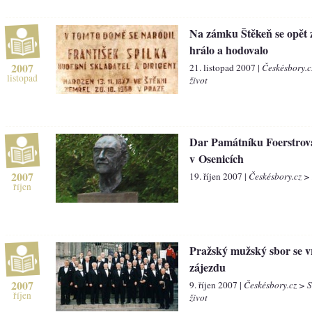
Na zámku Štěkeň se opět z
hrálo a hodovalo
2007
21. listopad 2007 |
Českésbory.c
listopad
život
Dar Památníku Foerstrov
v Osenicích
2007
19. říjen 2007 |
Českésbory.cz >
říjen
Pražský mužský sbor se vr
zájezdu
2007
9. říjen 2007 |
Českésbory.cz > 
říjen
život