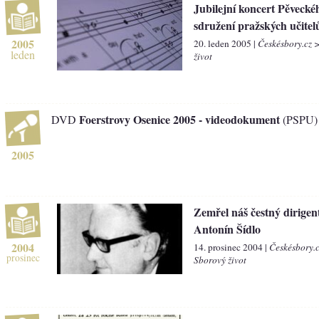
Jubilejní koncert Pěvecké
sdružení pražských učitel
2005
20. leden 2005 |
Českésbory.cz 
leden
život
Foerstrovy Osenice 2005 - videodokument
DVD
(PSPU)
2005
Zemřel náš čestný dirigent
Antonín Šídlo
2004
14. prosinec 2004 |
Českésbory.
prosinec
Sborový život