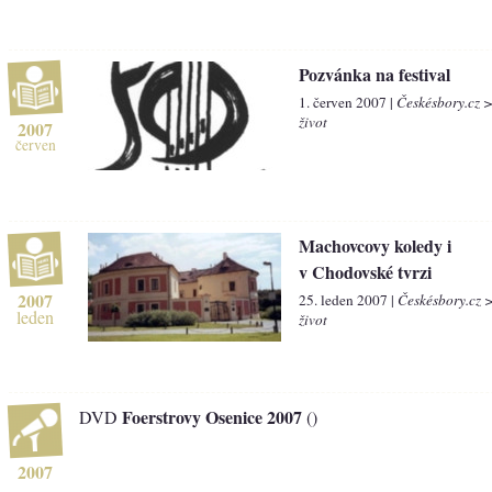
Pozvánka na festival
1. červen 2007 |
Českésbory.cz 
život
2007
červen
Machovcovy koledy i
v Chodovské tvrzi
2007
25. leden 2007 |
Českésbory.cz 
leden
život
Foerstrovy Osenice 2007
DVD
()
2007