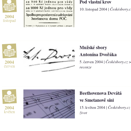
Pod vlastní krov
10. listopad 2004 |
Českésbory.c
2004
listopad
Mužské sbory
Antonína Dvořáka
2004
5. červen 2004 |
Českésbory.cz >
červen
recenze
Beethovenova Devátá
ve Smetanově síni
2004
15. květen 2004 |
Českésbory.cz
květen
život