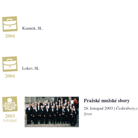
Kamnik, SL
2004
Lokev, SL
2004
Pražské mužské sbory
26. listopad 2003 |
Českésbory.c
život
2003
listopad