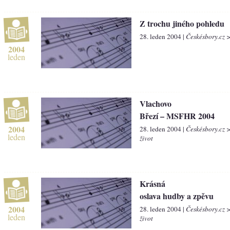
Z trochu jiného pohledu
28. leden 2004 |
Českésbory.cz 
2004
leden
Vlachovo
Březí – MSFHR 2004
2004
28. leden 2004 |
Českésbory.cz 
leden
život
Krásná
oslava hudby a zpěvu
2004
28. leden 2004 |
Českésbory.cz 
leden
život