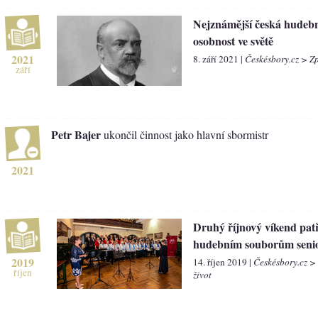
Nejznámější česká hudeb
osobnost ve světě
2021
8. září 2021 |
Českésbory.cz > Z
září
Petr Bajer
ukončil činnost jako hlavní sbormistr
2021
Druhý říjnový víkend patř
hudebním souborům seni
2019
14. říjen 2019 |
Českésbory.cz >
říjen
život