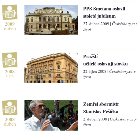
PPS Smetana oslavil
stoleté jubileum
2009
27. duben 2009 |
Českésbory.cz
duben
život
Pražští
učitelé oslavují stovku
2008
22. říjen 2008 |
Českésbory.cz >
říjen
život
Zemřel sbormistr
Stanislav Pešička
2008
2. duben 2008 |
Českésbory.cz >
duben
život