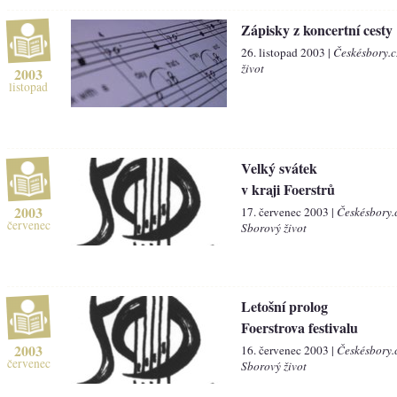
Zápisky z koncertní cesty
26. listopad 2003 |
Českésbory.c
život
2003
listopad
Velký svátek
v kraji Foerstrů
2003
17. červenec 2003 |
Českésbory.
červenec
Sborový život
Letošní prolog
Foerstrova festivalu
2003
16. červenec 2003 |
Českésbory.
červenec
Sborový život