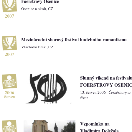
Foerstrovy Osenice
Osenice a okolí, CZ
2007
Mezinárodní sborový festival hudebního romantismu
Vlachovo Březí, CZ
2007
Slunný víkend na festival
FOERSTROVY OSENI
2006
13. červen 2006 |
Českésbory.cz
červen
život
Vzpomínka na
Vladimíra Doležala