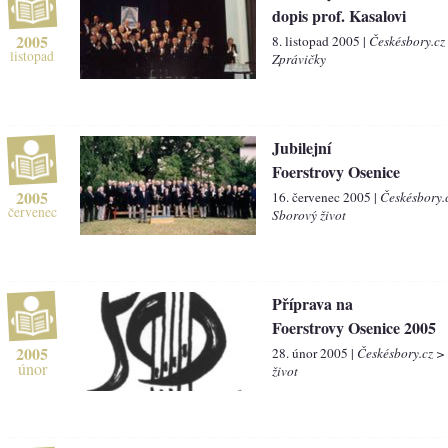
dopis prof. Kasalovi
2005
8. listopad 2005 |
Českésbory.cz
listopad
Zprávičky
Jubilejní
Foerstrovy Osenice
2005
16. červenec 2005 |
Českésbory.
červenec
Sborový život
Příprava na
Foerstrovy Osenice 2005
2005
28. únor 2005 |
Českésbory.cz >
únor
život