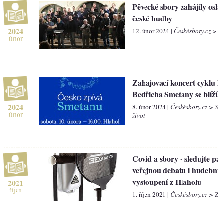
Pěvecké sbory zahájily os
české hudby
2024
12. únor 2024 |
Českésbory.cz >
únor
Zahajovací koncert cyklu 
Bedřicha Smetany se blíží
2024
8. únor 2024 |
Českésbory.cz > 
únor
život
Covid a sbory - sledujte p
veřejnou debatu i hudebn
vystoupení z Hlaholu
2021
říjen
1. říjen 2021 |
Českésbory.cz > 