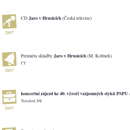
Jaro v Hrusicích
CD
(Česká televize)
2007
Jaro v Hrusicích
Premiéra skladby
(M. Kořínek)
ČT
2007
koncertní zájezd ke 40. výročí vzájemných styků PSP
Troisdorf, DE
2007