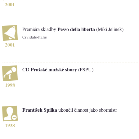
2001
Pesso della liberta
Premiéra skladby
(Miki Jelínek)
Cividale-Itálie
2001
Pražské mužské sbory
CD
(PSPU)
1998
František Spilka
ukončil činnost jako sbormistr
1938