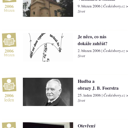
2006
9. březen 2006 |
Českésbory.cz 
březen
život
Je něco, co nás
dokáže zahřát?
2006
2. březen 2006 |
Českésbory.cz 
březen
život
Hudba a
obrazy J. B. Foerstra
2006
25. leden 2006 |
Českésbory.cz 
leden
život
Otevřený