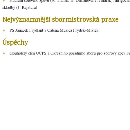
studium sólového zpěvu (A. Tiahan, H. Zemanová, J. Jindrák), dirigování
►
skladby (J. Kajstura)
Nejvýznamnější sbormistrovská praxe
PS
Janáček Frýdlant a Catena Musica Frýdek–Místek
►
Úspěchy
dlouholetý člen
UČPS
a Okresního poradního sboru pro sborový zpěv F
►