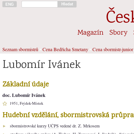
Hledat
ENG
Čes
Magazín
Sbory
Seznam sbormistrů
•
Cena Bedřicha Smetany
•
Cena sbormistr-junior
Lubomír Ivánek
Základní údaje
doc. Lubomír Ivánek
1951, Frýdek-Místek
Hudební vzdělání, sbormistrovská průpra
sbormistrovské kurzy
UČPS
vedené dr. Z. Mrkosem
►